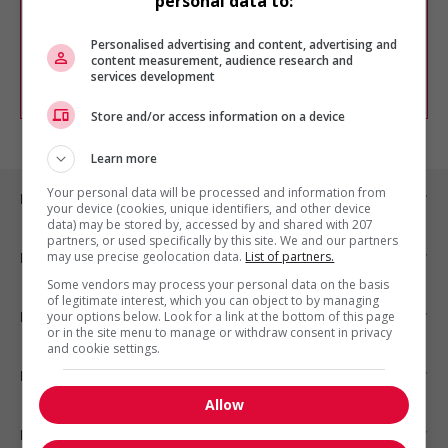
personal data to:
Vous pouvez en tout temps utiliser nos
outils pour raffiner votre recherche, ou
chercher un poste selon votre profil
Personalised advertising and content, advertising and
d'intérêt en emploi en vous
inscrivant
content measurement, audience research and
services development
comme membre Jobboom.
Store and/or access information on a device
Learn more
Your personal data will be processed and information from
Emplois par ville
your device (cookies, unique identifiers, and other device
data) may be stored by, accessed by and shared with 207
partners, or used specifically by this site. We and our partners
may use precise geolocation data.
List of partners.
Emplois par secteur
Some vendors may process your personal data on the basis
of legitimate interest, which you can object to by managing
Emplois par statut
your options below. Look for a link at the bottom of this page
or in the site menu to manage or withdraw consent in privacy
and cookie settings.
Emplois par type
Allow
Nos suggestions