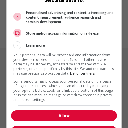
personal data to:
Vous pouvez en tout temps utiliser nos
outils pour raffiner votre recherche, ou
chercher un poste selon votre profil
Personalised advertising and content, advertising and
d'intérêt en emploi en vous
inscrivant
content measurement, audience research and
services development
comme membre Jobboom.
Store and/or access information on a device
Learn more
Your personal data will be processed and information from
Emplois par ville
your device (cookies, unique identifiers, and other device
data) may be stored by, accessed by and shared with 207
partners, or used specifically by this site. We and our partners
may use precise geolocation data.
List of partners.
Emplois par secteur
Some vendors may process your personal data on the basis
of legitimate interest, which you can object to by managing
Emplois par statut
your options below. Look for a link at the bottom of this page
or in the site menu to manage or withdraw consent in privacy
and cookie settings.
Emplois par type
Allow
Nos suggestions