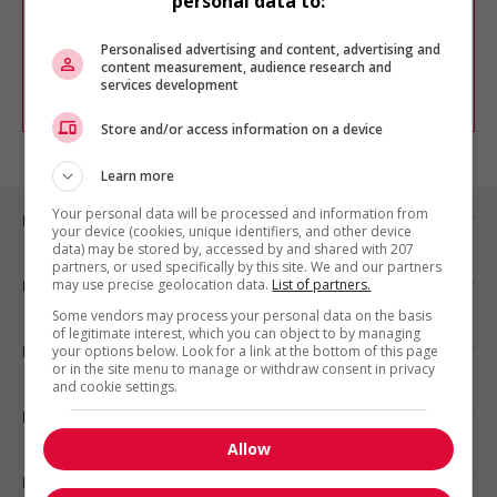
personal data to:
Vous pouvez en tout temps utiliser nos
outils pour raffiner votre recherche, ou
chercher un poste selon votre profil
Personalised advertising and content, advertising and
d'intérêt en emploi en vous
inscrivant
content measurement, audience research and
services development
comme membre Jobboom.
Store and/or access information on a device
Learn more
Your personal data will be processed and information from
Emplois par ville
your device (cookies, unique identifiers, and other device
data) may be stored by, accessed by and shared with 207
partners, or used specifically by this site. We and our partners
may use precise geolocation data.
List of partners.
Emplois par secteur
Some vendors may process your personal data on the basis
of legitimate interest, which you can object to by managing
Emplois par statut
your options below. Look for a link at the bottom of this page
or in the site menu to manage or withdraw consent in privacy
and cookie settings.
Emplois par type
Allow
Nos suggestions