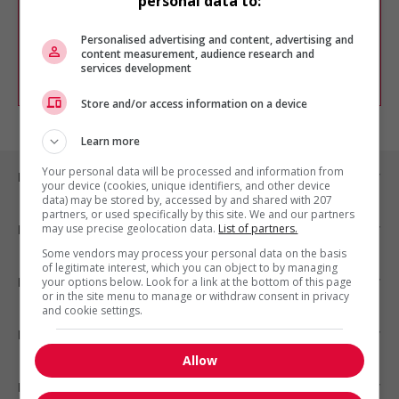
personal data to:
Vous pouvez en tout temps utiliser nos
outils pour raffiner votre recherche, ou
chercher un poste selon votre profil
Personalised advertising and content, advertising and
d'intérêt en emploi en vous
inscrivant
content measurement, audience research and
services development
comme membre Jobboom.
Store and/or access information on a device
Learn more
Your personal data will be processed and information from
Emplois par ville
your device (cookies, unique identifiers, and other device
data) may be stored by, accessed by and shared with 207
partners, or used specifically by this site. We and our partners
may use precise geolocation data.
List of partners.
Emplois par secteur
Some vendors may process your personal data on the basis
of legitimate interest, which you can object to by managing
Emplois par statut
your options below. Look for a link at the bottom of this page
or in the site menu to manage or withdraw consent in privacy
and cookie settings.
Emplois par type
Allow
Nos suggestions