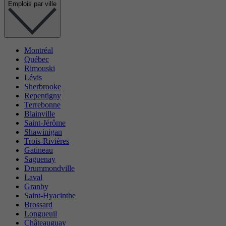
Emplois par ville
Montréal
Québec
Rimouski
Lévis
Sherbrooke
Repentigny
Terrebonne
Blainville
Saint-Jérôme
Shawinigan
Trois-Rivières
Gatineau
Saguenay
Drummondville
Laval
Granby
Saint-Hyacinthe
Brossard
Longueuil
Châteauguay