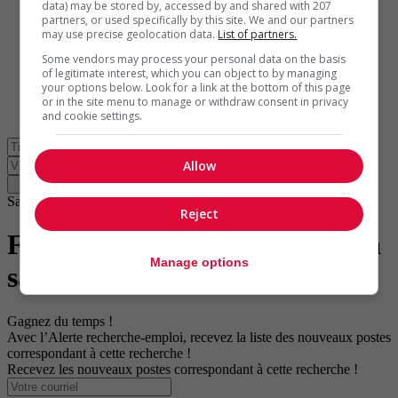
data) may be stored by, accessed by and shared with 207
partners, or used specifically by this site. We and our partners
may use precise geolocation data.
List of partners.
Some vendors may process your personal data on the basis
of legitimate interest, which you can object to by managing
your options below. Look for a link at the bottom of this page
or in the site menu to manage or withdraw consent in privacy
En
and cookie settings.
Allow
Santé
Reject
Formateur (professionnel de la
Manage options
santé)
Gagnez du temps !
Avec l’Alerte recherche-emploi, recevez la liste des nouveaux postes
correspondant à cette recherche !
Recevez les nouveaux postes correspondant à cette recherche !