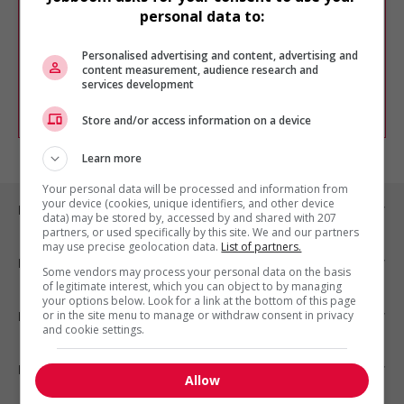
Veuillez faire une nouvelle recherche.
personal data to:
Vous pouvez en tout temps utiliser nos
outils pour raffiner votre recherche, ou
Personalised advertising and content, advertising and
chercher un poste selon votre profil
content measurement, audience research and
d'intérêt en emploi en vous
inscrivant
services development
comme membre Jobboom.
Store and/or access information on a device
Learn more
Your personal data will be processed and information from
your device (cookies, unique identifiers, and other device
Emplois par ville
data) may be stored by, accessed by and shared with 207
partners, or used specifically by this site. We and our partners
may use precise geolocation data.
List of partners.
Emplois par secteur
Some vendors may process your personal data on the basis
of legitimate interest, which you can object to by managing
your options below. Look for a link at the bottom of this page
or in the site menu to manage or withdraw consent in privacy
Emplois par statut
and cookie settings.
Emplois par type
Allow