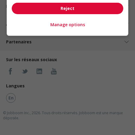
Nos suggestions
Reject
À propos
Manage options
Partenaires
Sur les réseaux sociaux
Langues
En
© Jobboom Inc., 2026. Tous droits réservés.
Jobboom est une marque
déposée.