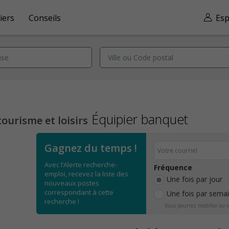
iers
Conseils
Esp
Équipier banquet
tourisme et loisirs
Gagnez du temps !
Avec l’Alerte recherche-
Fréquence
emploi, recevez la liste des
Une fois par jour
nouveaux postes
correspondant à cette
Une fois par sema
recherche !
Vous pourrez modifier ou v