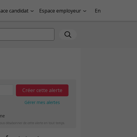
ace candidat
Espace employeur
En
Créer cette alerte
Gérer mes alertes
ine
ous désabonner de cette alerte en tout temps.