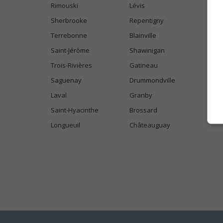
Rimouski
Lévis
Sherbrooke
Repentigny
Terrebonne
Blainville
Saint-Jérôme
Shawinigan
Trois-Rivières
Gatineau
Saguenay
Drummondville
Laval
Granby
Saint-Hyacinthe
Brossard
Longueuil
Châteauguay