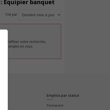
: Équipier banquet
Trié par
at.
pour raffiner votre recherche,
rêt en emploi en vous
Emplois par statut
Permanent