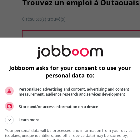
Trouvez un emploi à Outaouais 
0 résultat(s) trouvé(s)
Désolé, cette recherche n'a produit aucun résult
Veuillez faire une nouvelle recherche.
Vous pouvez en tout temps utiliser nos outils 
ou chercher un poste selon votre profil d'inté
inscrivant
comme membre Jobboom.
Jobboom asks for your consent to use your
personal data to:
Personalised advertising and content, advertising and content
measurement, audience research and services development
Store and/or access information on a device
Learn more
Emplois par secteur
Your personal data will be processed and information from your device
Arts et métiers de la mode
Automobile et transport
(cookies, unique identifiers, and other device data) may be stored by,