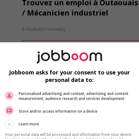
Trouvez un emploi à Outaouais 
/ Mécanicien industriel
0 résultat(s) trouvé(s)
Désolé, cette recherche n'a produit aucun résult
Veuillez faire une nouvelle recherche.
Vous pouvez en tout temps utiliser nos outils 
ou chercher un poste selon votre profil d'inté
Jobboom asks for your consent to use your
inscrivant
comme membre Jobboom.
personal data to:
Personalised advertising and content, advertising and content
measurement, audience research and services development
Store and/or access information on a device
Learn more
Emplois par secteur
Your personal data will be processed and information from your device