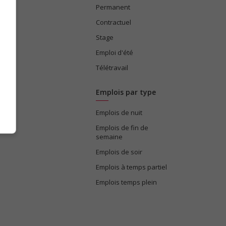
Permanent
ices
Contractuel
Stage
Emploi d'été
Télétravail
Emplois par type
Emplois de nuit
e
Emplois de fin de
semaine
Emplois de soir
Emplois à temps partiel
Emplois temps plein