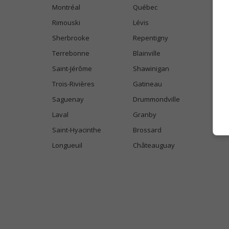
Montréal
Québec
Rimouski
Lévis
Sherbrooke
Repentigny
Terrebonne
Blainville
Saint-Jérôme
Shawinigan
Trois-Rivières
Gatineau
Saguenay
Drummondville
Laval
Granby
Saint-Hyacinthe
Brossard
Longueuil
Châteauguay