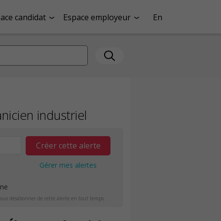
ace candidat
Espace employeur
En
icien industriel
Créer cette alerte
Gérer mes alertes
ine
ous désabonner de cette alerte en tout temps.