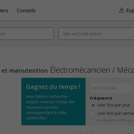
iers
Conseils
Esp
Électromécanicien / Mécan
n et manutention
Gagnez du temps !
Avec l’Alerte recherche-
Fréquence
emploi, recevez la liste des
Une fois par jour
nouveaux postes
correspondant à cette
Une fois par sema
recherche !
Vous pourrez modifier ou v