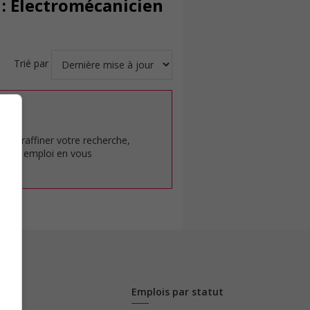
: Électromécanicien
Trié par
at.
pour raffiner votre recherche,
rêt en emploi en vous
Emplois par statut