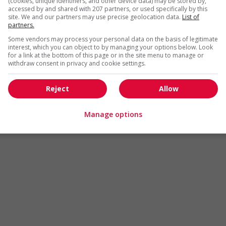
(cookies, unique identifiers, and other device data) may be stored by,
Arts et métiers de la mode
Automobile et transport
accessed by and shared with 207 partners, or used specifically by this
site. We and our partners may use precise geolocation data.
List of
Commerce / Offres de serv
partners.
Cadres supérieurs
diverses
Some vendors may process your personal data on the basis of legitimate
Comptabilité / Assurance
Construction / Manutention
interest, which you can object to by managing your options below. Look
for a link at the bottom of this page or in the site menu to manage or
Droit
Ingénierie / Sciences
withdraw consent in privacy and cookie settings.
Marketing / Communication
Ressources humaines
Reject
Allow
Tourisme / Hôtellerie
Santé
Services sociaux
Soutien administratif
Manage options
Technologies / médias numériques
Vente / Service à la clientèl