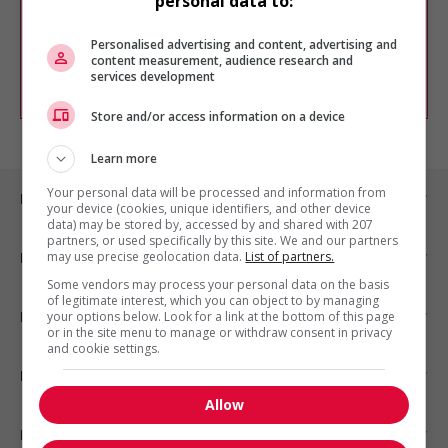
personal data to:
Vous pouvez en tout temps utiliser nos
outils pour raffiner votre recherche, ou
chercher un poste selon votre profil
Personalised advertising and content, advertising and
d'intérêt en emploi en vous
inscrivant
content measurement, audience research and
services development
comme membre Jobboom.
Store and/or access information on a device
Learn more
Your personal data will be processed and information from
Emplois par ville
your device (cookies, unique identifiers, and other device
data) may be stored by, accessed by and shared with 207
partners, or used specifically by this site. We and our partners
may use precise geolocation data.
List of partners.
Emplois par secteur
Some vendors may process your personal data on the basis
of legitimate interest, which you can object to by managing
Emplois par statut
your options below. Look for a link at the bottom of this page
or in the site menu to manage or withdraw consent in privacy
and cookie settings.
Emplois par type
Allow
Nos suggestions