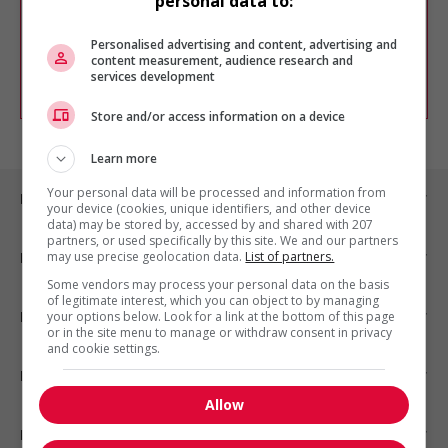
personal data to:
Vous pouvez en tout temps utiliser nos
outils pour raffiner votre recherche, ou
chercher un poste selon votre profil
Personalised advertising and content, advertising and
d'intérêt en emploi en vous
inscrivant
content measurement, audience research and
services development
comme membre Jobboom.
Store and/or access information on a device
Learn more
Your personal data will be processed and information from
Emplois par ville
your device (cookies, unique identifiers, and other device
data) may be stored by, accessed by and shared with 207
partners, or used specifically by this site. We and our partners
may use precise geolocation data.
List of partners.
Emplois par secteur
Some vendors may process your personal data on the basis
of legitimate interest, which you can object to by managing
Emplois par statut
your options below. Look for a link at the bottom of this page
or in the site menu to manage or withdraw consent in privacy
and cookie settings.
Emplois par type
Allow
Nos suggestions