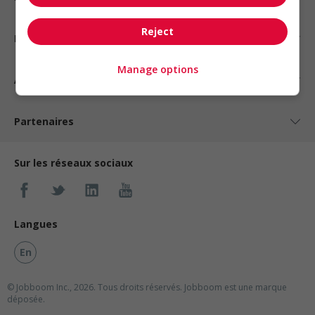
Reject
Nos suggestions
Manage options
À propos
Partenaires
Sur les réseaux sociaux
Langues
En
© Jobboom Inc., 2026. Tous droits réservés.
Jobboom est une marque
déposée.