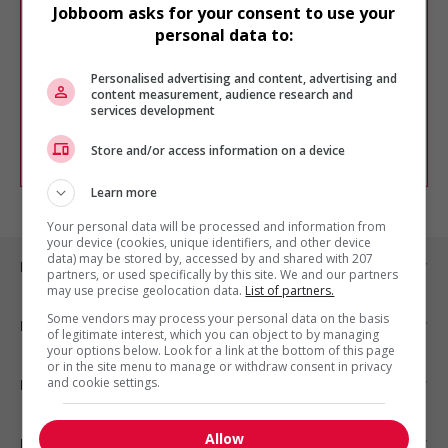
Désolé, cette recherche n'a produit aucun
Jobboom asks for your consent to use your
résultat.
personal data to:
Veuillez faire une nouvelle recherche.
Vous pouvez en tout temps utiliser nos
Personalised advertising and content, advertising and
outils pour raffiner votre recherche, ou
content measurement, audience research and
chercher un poste selon votre profil
services development
d'intérêt en emploi en vous
inscrivant
comme membre Jobboom.
Store and/or access information on a device
Learn more
Your personal data will be processed and information from
your device (cookies, unique identifiers, and other device
data) may be stored by, accessed by and shared with 207
Emplois par ville
partners, or used specifically by this site. We and our partners
may use precise geolocation data.
List of partners.
Some vendors may process your personal data on the basis
Emplois par secteur
of legitimate interest, which you can object to by managing
your options below. Look for a link at the bottom of this page
or in the site menu to manage or withdraw consent in privacy
and cookie settings.
Emplois par statut
Allow
Emplois par type