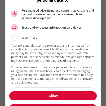
personal data to:
Vous pouvez en tout temps utiliser nos
outils pour raffiner votre recherche, ou
chercher un poste selon votre profil
Personalised advertising and content, advertising and
d'intérêt en emploi en vous
inscrivant
content measurement, audience research and
services development
comme membre Jobboom.
Store and/or access information on a device
Learn more
Your personal data will be processed and information from
Emplois par ville
your device (cookies, unique identifiers, and other device
data) may be stored by, accessed by and shared with 207
partners, or used specifically by this site. We and our partners
may use precise geolocation data.
List of partners.
Emplois par secteur
Some vendors may process your personal data on the basis
of legitimate interest, which you can object to by managing
Emplois par statut
your options below. Look for a link at the bottom of this page
or in the site menu to manage or withdraw consent in privacy
and cookie settings.
Emplois par type
Allow
Nos suggestions