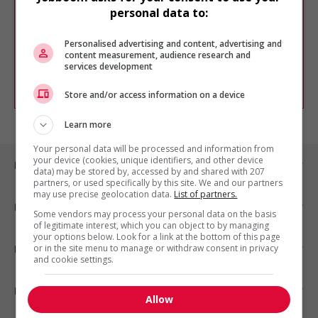
Veuillez faire une nouvelle recherche.
personal data to:
Vous pouvez en tout temps utiliser nos
outils pour raffiner votre recherche, ou
Personalised advertising and content, advertising and
chercher un poste selon votre profil
content measurement, audience research and
d'intérêt en emploi en vous
inscrivant
services development
comme membre Jobboom.
Store and/or access information on a device
Learn more
Your personal data will be processed and information from
your device (cookies, unique identifiers, and other device
Emplois par ville
data) may be stored by, accessed by and shared with 207
partners, or used specifically by this site. We and our partners
may use precise geolocation data.
List of partners.
Emplois par secteur
Some vendors may process your personal data on the basis
of legitimate interest, which you can object to by managing
your options below. Look for a link at the bottom of this page
or in the site menu to manage or withdraw consent in privacy
Emplois par statut
and cookie settings.
Emplois par type
Allow