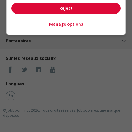
Nos suggestions
Reject
À propos
Manage options
Partenaires
Sur les réseaux sociaux
Langues
En
© Jobboom Inc., 2026. Tous droits réservés.
Jobboom est une marque
déposée.