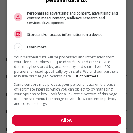
personal data to:
Vous pouvez en tout temps utiliser nos
outils pour raffiner votre recherche, ou
chercher un poste selon votre profil
Personalised advertising and content, advertising and
d'intérêt en emploi en vous
inscrivant
content measurement, audience research and
services development
comme membre Jobboom.
Store and/or access information on a device
Learn more
Your personal data will be processed and information from
Emplois par ville
your device (cookies, unique identifiers, and other device
data) may be stored by, accessed by and shared with 207
partners, or used specifically by this site. We and our partners
may use precise geolocation data.
List of partners.
Emplois par secteur
Some vendors may process your personal data on the basis
of legitimate interest, which you can object to by managing
Emplois par statut
your options below. Look for a link at the bottom of this page
or in the site menu to manage or withdraw consent in privacy
and cookie settings.
Emplois par type
Allow
Nos suggestions