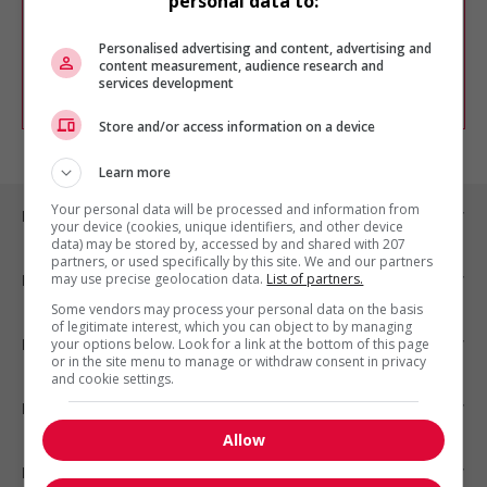
personal data to:
Vous pouvez en tout temps utiliser nos
outils pour raffiner votre recherche, ou
chercher un poste selon votre profil
Personalised advertising and content, advertising and
d'intérêt en emploi en vous
inscrivant
content measurement, audience research and
services development
comme membre Jobboom.
Store and/or access information on a device
Learn more
Your personal data will be processed and information from
Emplois par ville
your device (cookies, unique identifiers, and other device
data) may be stored by, accessed by and shared with 207
partners, or used specifically by this site. We and our partners
may use precise geolocation data.
List of partners.
Emplois par secteur
Some vendors may process your personal data on the basis
of legitimate interest, which you can object to by managing
Emplois par statut
your options below. Look for a link at the bottom of this page
or in the site menu to manage or withdraw consent in privacy
and cookie settings.
Emplois par type
Allow
Nos suggestions