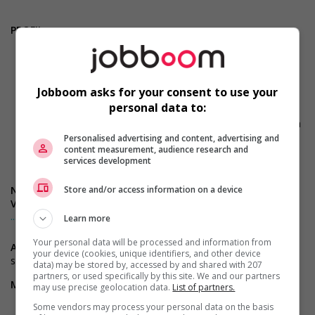
PROFIL:
3 à 5 ans dans un poste similaire;
DEC en gestion des opérations ou expérience jugé
suffisante;
Excellente connaissance de la suite Office (Word, Excel,
Jobboom asks for your consent to use your
PowerPoint) ;
personal data to:
Détenir de l’autonomie et un sens de l’initiative
Avoir le souci de la santé et de la sécurité au travail et de la
Qualité ;
Personalised advertising and content, advertising and
content measurement, audience research and
services development
Store and/or access information on a device
Nous avons besoin de gens comme vous!
Venez grandir avec Nortera!
... Lire la suite
Learn more
Bien que toutes les demandes d'emplois soient prises en
Your personal data will be processed and information from
considération, seuls les candidats retenus seront contactés. Le
Avantages salariaux :
Programme complet d'avantages
your device (cookies, unique identifiers, and other device
générique masculin a pu être utilisé sans discrimination et
sociaux
data) may be stored by, accessed by and shared with 207
uniquement dans le but d'alléger le texte.
partners, or used specifically by this site. We and our partners
Mobilité :
Aucune
may use precise geolocation data.
List of partners.
Some vendors may process your personal data on the basis