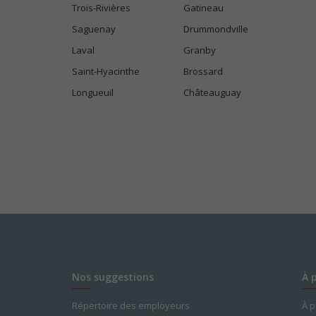
Trois-Rivières
Gatineau
Saguenay
Drummondville
Laval
Granby
Saint-Hyacinthe
Brossard
Longueuil
Châteauguay
Nos suggestions
À 
Répertoire des employeurs
À 