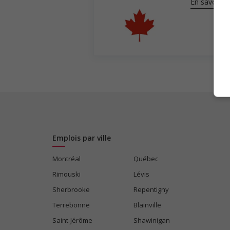
En savoir pl
Emplois par ville
Montréal
Québec
Rimouski
Lévis
Sherbrooke
Repentigny
Terrebonne
Blainville
Saint-Jérôme
Shawinigan