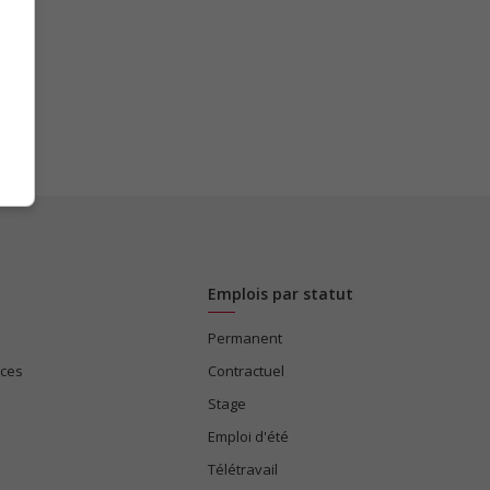
Emplois par statut
Permanent
ices
Contractuel
Stage
Emploi d'été
Télétravail