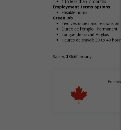
1 to less than 7 months
Employment terms options
Flexible hours
Green job
Involves duties and responsibilities
Durée de l'emploi: Permanent
Langue de travail: Anglais
Heures de travail: 30 to 40 hours pe
Salary: $36.60 hourly
En savoir pl