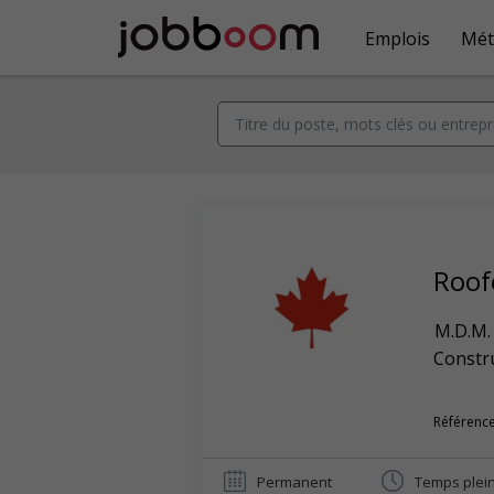
Emplois
Mét
Roof
M.D.M.
Constr
Référence
Permanent
Temps plei