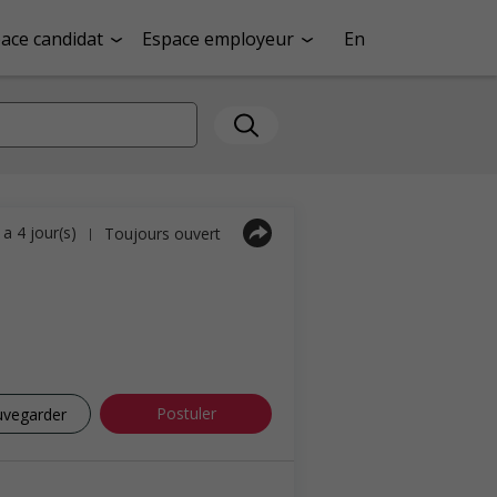
ace candidat
Espace employeur
En
y a 4 jour(s)
Toujours ouvert
|
Postuler
uvegarder