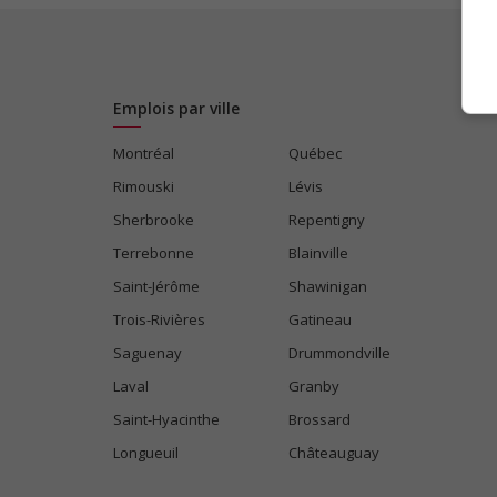
Emplois par ville
Montréal
Québec
Rimouski
Lévis
Sherbrooke
Repentigny
Terrebonne
Blainville
Saint-Jérôme
Shawinigan
Trois-Rivières
Gatineau
Saguenay
Drummondville
Laval
Granby
Saint-Hyacinthe
Brossard
Longueuil
Châteauguay