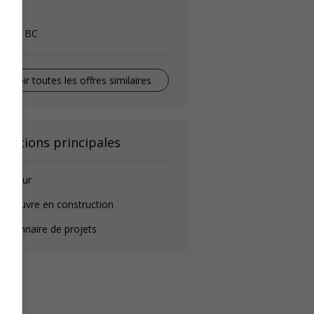
oofer
rrey, BC
Voir toutes les offres similaires
onctions principales
ouvreur
anœuvre en construction
stionnaire de projets