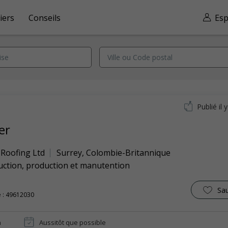
iers
Conseils
Esp
Publié il 
er
 Roofing Ltd
Surrey
,
Colombie-Britannique
uction, production et manutention
Sa
 : 49612030
n
Aussitôt que possible