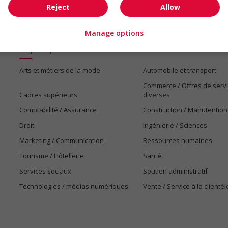
Reject
Allow
Manage options
Emplois par secteur
Arts et métiers de la mode
Automobile et transport
Commerce / Offres de serv
Cadres supérieurs
diverses
Comptabilité / Assurance
Construction / Manutention
Droit
Ingénierie / Sciences
Marketing / Communication
Ressources humaines
Tourisme / Hôtellerie
Santé
Services sociaux
Soutien administratif
Technologies / médias numériques
Vente / Service à la clientèl