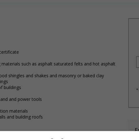
ertificate
g materials such as asphalt saturated felts and hot asphalt
, wood shingles and shakes and masonry or baked clay
dings
of buildings
*
 hand and power tools
tion materials
lls and building roofs
E