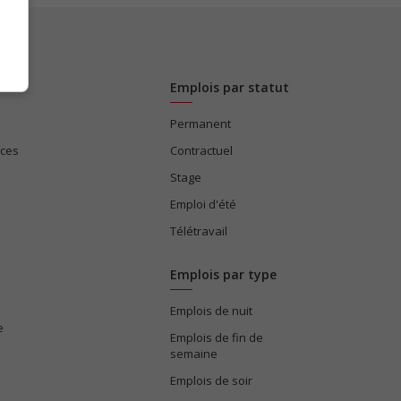
Emplois par statut
Permanent
ices
Contractuel
Stage
Emploi d'été
Télétravail
Emplois par type
Emplois de nuit
e
Emplois de fin de
semaine
Emplois de soir