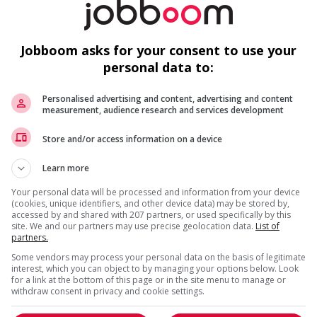
r
Su
Jobboom asks for your consent to use your
 that lead to positive environmental outcomes
personal data to:
r week
Personalised advertising and content, advertising and content
measurement, audience research and services development
Store and/or access information on a device
F
Learn more
C
Your personal data will be processed and information from your device
us
(cookies, unique identifiers, and other device data) may be stored by,
M
accessed by and shared with 207 partners, or used specifically by this
site. We and our partners may use precise geolocation data.
List of
Ge
partners.
Some vendors may process your personal data on the basis of legitimate
interest, which you can object to by managing your options below. Look
for a link at the bottom of this page or in the site menu to manage or
withdraw consent in privacy and cookie settings.