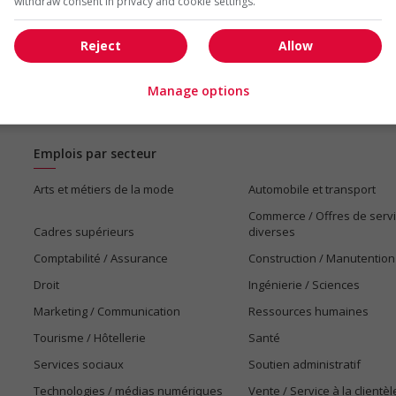
withdraw consent in privacy and cookie settings.
Reject
Allow
Manage options
Emplois par secteur
Arts et métiers de la mode
Automobile et transport
Commerce / Offres de serv
Cadres supérieurs
diverses
Comptabilité / Assurance
Construction / Manutention
Droit
Ingénierie / Sciences
Marketing / Communication
Ressources humaines
Tourisme / Hôtellerie
Santé
Services sociaux
Soutien administratif
Technologies / médias numériques
Vente / Service à la clientèl