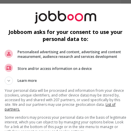
r
C
Jobboom asks for your consent to use your
personal data to:
Personalised advertising and content, advertising and content
measurement, audience research and services development
F
Store and/or access information on a device
G
Learn more
C
Your personal data will be processed and information from your device
Gé
(cookies, unique identifiers, and other device data) may be stored by,
accessed by and shared with 207 partners, or used specifically by this
us
site. We and our partners may use precise geolocation data.
List of
partners.
Some vendors may process your personal data on the basis of legitimate
interest, which you can object to by managing your options below. Look
for a link at the bottom of this page or in the site menu to manage or