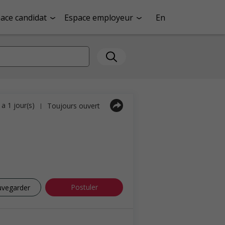
ace candidat
Espace employeur
En
y a 1 jour(s)
Toujours ouvert
|
Postuler
uvegarder