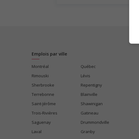
Emplois par ville
Montréal
Québec
Rimouski
Lévis
Sherbrooke
Repentigny
Terrebonne
Blainville
Saint-Jérôme
Shawinigan
Trois-Rivières
Gatineau
Saguenay
Drummondville
Laval
Granby