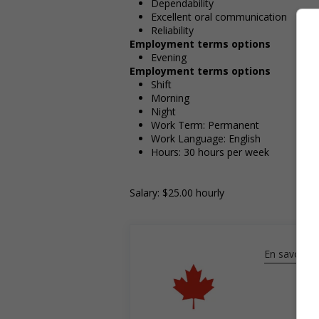
Dependability
Excellent oral communication
Reliability
Employment terms options
Evening
Employment terms options
Shift
Morning
Night
Work Term: Permanent
Work Language: English
Hours: 30 hours per week
Salary: $25.00 hourly
En savoir pl