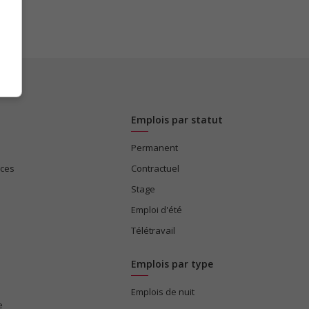
Emplois par statut
Permanent
ices
Contractuel
Stage
Emploi d'été
Télétravail
Emplois par type
Emplois de nuit
e