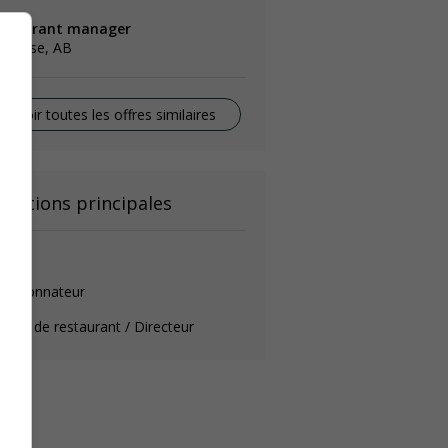
estaurant manager
amrose, AB
Voir toutes les offres similaires
onctions principales
érant
oordonnateur
rant de restaurant / Directeur