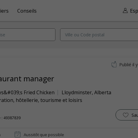
iers
Conseils
Esp
Publié il 
aurant manager
ys&#039;s Fried Chicken
Lloydminster
,
Alberta
ation, hôtellerie, tourisme et loisirs
Sa
 : 49387839
n
Aussitôt que possible