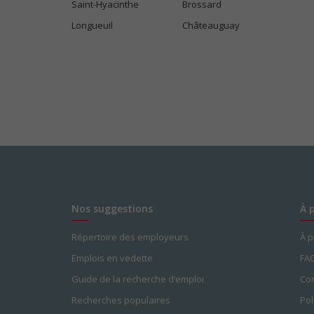
Saint-Hyacinthe
Brossard
Longueuil
Châteauguay
Nos suggestions
À 
Répertoire des employeurs
À 
Emplois en vedette
FA
Guide de la recherche d’emploi
Con
Recherches populaires
Pol