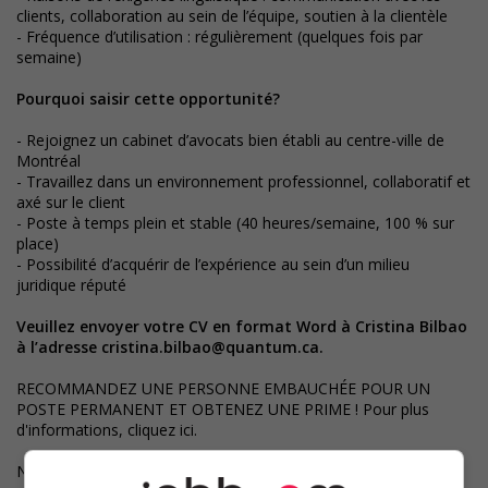
clients, collaboration au sein de l’équipe, soutien à la clientèle
- Fréquence d’utilisation : régulièrement (quelques fois par
semaine)
Pourquoi saisir cette opportunité?
- Rejoignez un cabinet d’avocats bien établi au centre-ville de
Montréal
- Travaillez dans un environnement professionnel, collaboratif et
axé sur le client
- Poste à temps plein et stable (40 heures/semaine, 100 % sur
place)
- Possibilité d’acquérir de l’expérience au sein d’un milieu
juridique réputé
Veuillez envoyer votre CV en format Word à Cristina Bilbao
à l’adresse
cristina.bilbao@quantum.ca
.
RECOMMANDEZ UNE PERSONNE EMBAUCHÉE POUR UN
POSTE PERMANENT ET OBTENEZ UNE PRIME ! Pour plus
d'informations, cliquez ici.
Numéro du permis CNESST : AP-2000158 et AR-2000157