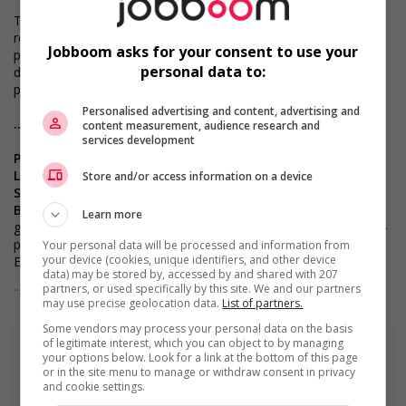
Toutes les candidatures sont examinées par notre équipe de
recrutement, et les décisions d’embauche sont prises par des
Jobboom asks for your consent to use your
personnes. Nous pouvons également utiliser des outils dotés
personal data to:
d’intelligence artificielle pour soutenir certaines étapes du
processus d’examen des candidatures.
Personalised advertising and content, advertising and
...................................................................
content measurement, audience research and
services development
Position:
Receptionist - Law Firm
Location:
Downtown Montreal, full-time, 100% On-Site
Store and/or access information on a device
Salary:
$50,000 annually
Benefits:
Summer Friday afternoon schedule 8 personal days,
Learn more
group insurance (health, disability &amp; travel 50%), employer-
paid benefits contribution, RRSP matching, telemedicine &amp;
Your personal data will be processed and information from
your device (cookies, unique identifiers, and other device
EAP, wellness programs, transportation subsidy program
data) may be stored by, accessed by and shared with 207
... Lire la suite
partners, or used specifically by this site. We and our partners
Our client, a well-established legal firm located in downtown
may use precise geolocation data.
List of partners.
Montreal, is seeking a
Receptionist
to join their team. This is
Some vendors may process your personal data on the basis
an excellent opportunity for a professional who enjoys working
of legitimate interest, which you can object to by managing
in a dynamic office environment and takes pride in delivering
your options below. Look for a link at the bottom of this page
exceptional client service.
or in the site menu to manage or withdraw consent in privacy
and cookie settings.
What We're Looking For:
Services de Gestion Quantum Ltée