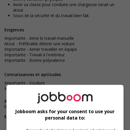
Avoir sa classe pour conduire une chargeuse serait un
atout.
Souci de la sécurité et du travail bien fait.
Exigences
Importante - Aime le travail manuelle
Atout - Préférable détenir une voiture
Importante - Aimer travailler en équipe
Importante - Travail à l'extérieur
Importante - Bonne polyvalence
Connaissances et aptitudes
Importante - Soudure
Importante - Débrouillardise
Avantages salariaux :
Habillé, rabais sur la nourriture et
horaire flexible
Jobboom asks for your consent to use your
Mobilité :
Avoit un véhicule
personal data to: