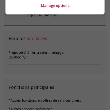
Manage options
* Vous pouvez annuler cette alerte
emploi à tout moment
Emplois
similaires
Préposé(e) à l'entretien ménager
Québec, QC
Fonctions principales
*Autres fonctions en offres de services divers
*Autres services spécialisés