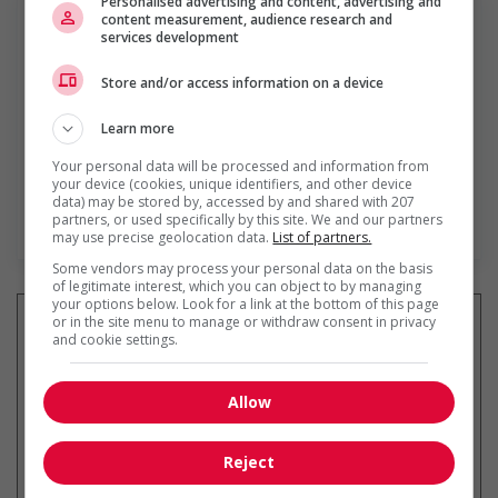
Personalised advertising and content, advertising and
content measurement, audience research and
services development
Store and/or access information on a device
Yacht Club de Québec
Une opportunité de faire une réelle différence Le Yacht
Learn more
Club de Québec est à la recherche d’un(e) gestionnaire de
restaurant souhaitant s’impliquer dans un milieu vivant, où
Your personal data will be processed and information from
your device (cookies, unique identifiers, and other device
la qualité de l’accueil, l’expérience des membres et...
data) may be stored by, accessed by and shared with 207
partners, or used specifically by this site. We and our partners
En savoir plus
may use precise geolocation data.
List of partners.
Some vendors may process your personal data on the basis
of legitimate interest, which you can object to by managing
your options below. Look for a link at the bottom of this page
or in the site menu to manage or withdraw consent in privacy
and cookie settings.
Recevez les
emplois similaires
par courriel
Allow
Reject