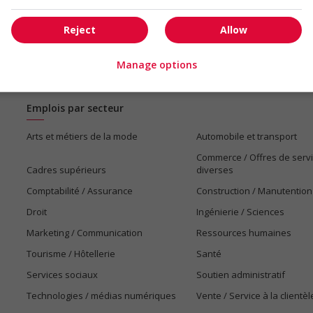
Reject
Allow
Manage options
Emplois par secteur
Arts et métiers de la mode
Automobile et transport
Commerce / Offres de serv
Cadres supérieurs
diverses
Comptabilité / Assurance
Construction / Manutention
Droit
Ingénierie / Sciences
Marketing / Communication
Ressources humaines
Tourisme / Hôtellerie
Santé
Services sociaux
Soutien administratif
Technologies / médias numériques
Vente / Service à la clientèl