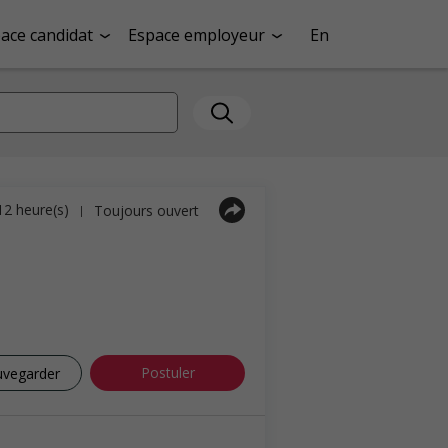
ace candidat
Espace employeur
En
 12 heure(s)
Toujours ouvert
|
Postuler
uvegarder