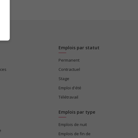
Emplois par statut
Permanent
ices
Contractuel
Stage
Emploi d'été
Télétravail
Emplois par type
Emplois de nuit
e
Emplois de fin de