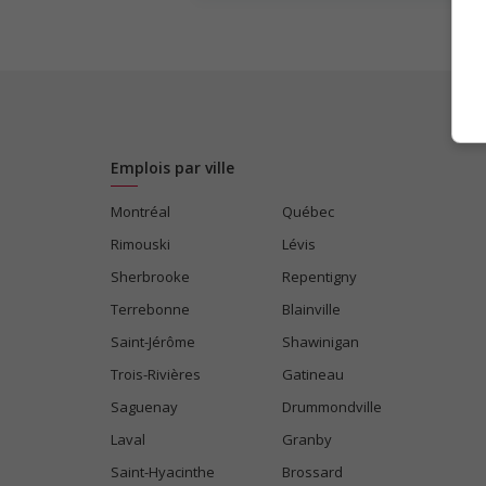
Emplois par ville
Montréal
Québec
Rimouski
Lévis
Sherbrooke
Repentigny
Terrebonne
Blainville
Saint-Jérôme
Shawinigan
Trois-Rivières
Gatineau
Saguenay
Drummondville
Laval
Granby
Saint-Hyacinthe
Brossard