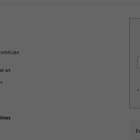
ertificate
il art
ns
*
ities
F