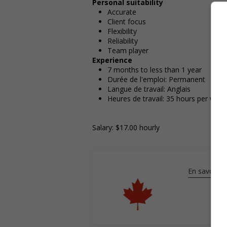
Personal suitability
Accurate
Client focus
Flexibility
Reliability
Team player
Experience
7 months to less than 1 year
Durée de l'emploi: Permanent
Langue de travail: Anglais
Heures de travail: 35 hours per week
Salary: $17.00 hourly
En savoir pl