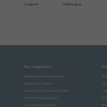
Longueuil
Châteauguay
Nos suggestions
À 
Répertoire des employeurs
À 
Emplois en vedette
FA
Guide de la recherche d’emploi
Con
Recherches populaires
Pol
Les carrières d'avenir
Nou