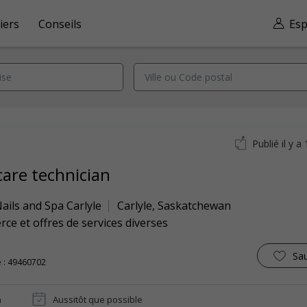
iers
Conseils
Esp
Publié il y a
care technician
ails and Spa Carlyle
Carlyle
,
Saskatchewan
e et offres de services diverses
Sa
 : 49460702
n
Aussitôt que possible