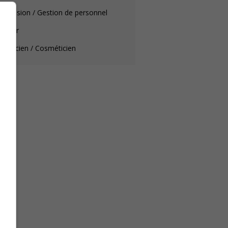
pervision / Gestion de personnel
iffeur
théticien / Cosméticien