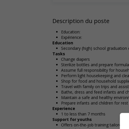
Description du poste
Education:
Expérience:
Education
Secondary (high) school graduation c
Tasks
Change diapers
Sterilize bottles and prepare formul
Assume full responsibility for house
Perform light housekeeping and clea
Shop for food and household suppli
Travel with family on trips and assis
Bathe, dress and feed infants and ch
Maintain a safe and healthy enviro
Prepare infants and children for rest
Experience
1 to less than 7 months
Support for youths
Offers on-the-job training tailored t