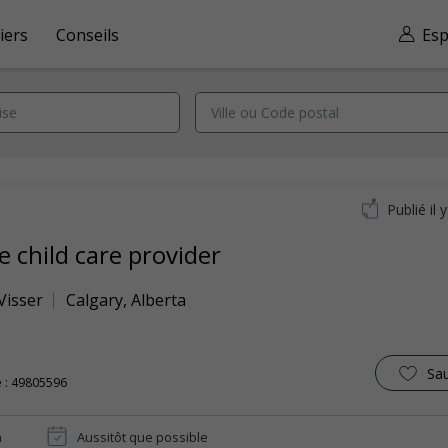
iers
Conseils
Esp
Publié il 
 child care provider
 Visser
Calgary
,
Alberta
Sa
 : 49805596
n
Aussitôt que possible