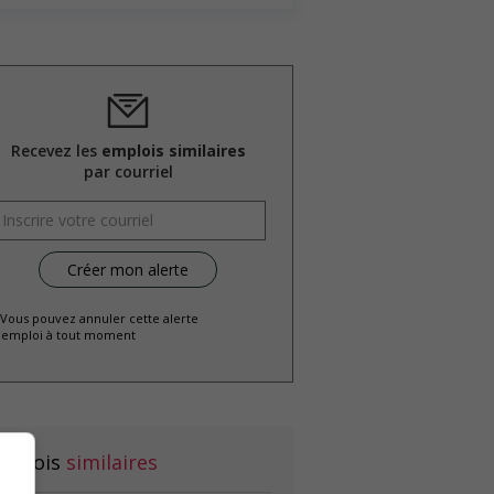
Recevez les
emplois similaires
par courriel
 Vous pouvez annuler cette alerte
emploi à tout moment
mplois
similaires