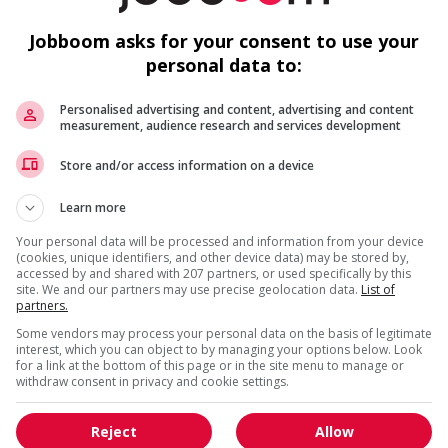
h
Jobboom asks for your consent to use your
Ca
personal data to:
Personalised advertising and content, advertising and content
measurement, audience research and services development
Store and/or access information on a device
us
F
Learn more
Your personal data will be processed and information from your device
Ai
(cookies, unique identifiers, and other device data) may be stored by,
accessed by and shared with 207 partners, or used specifically by this
site. We and our partners may use precise geolocation data.
List of
Pr
partners.
Some vendors may process your personal data on the basis of legitimate
interest, which you can object to by managing your options below. Look
for a link at the bottom of this page or in the site menu to manage or
withdraw consent in privacy and cookie settings.
Reject
Allow