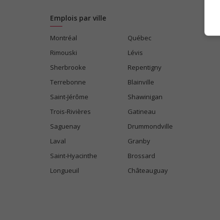
Emplois par ville
Montréal
Québec
Rimouski
Lévis
Sherbrooke
Repentigny
Terrebonne
Blainville
Saint-Jérôme
Shawinigan
Trois-Rivières
Gatineau
Saguenay
Drummondville
Laval
Granby
Saint-Hyacinthe
Brossard
Longueuil
Châteauguay