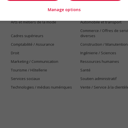
Manage options
Emplois par secteur
Arts et métiers de la mode
Automobile et transport
Commerce / Offres de serv
Cadres supérieurs
diverses
Comptabilité / Assurance
Construction / Manutention
Droit
Ingénierie / Sciences
Marketing / Communication
Ressources humaines
Tourisme / Hôtellerie
Santé
Services sociaux
Soutien administratif
Technologies / médias numériques
Vente / Service à la clientèl