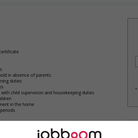
ertificate
as
hold in absence of parents
ning duties
es
*
t with child supervision and housekeeping duties
ildren
nment in the home
 periods
E
o youth