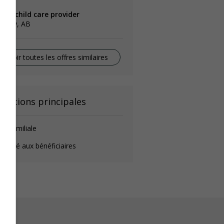
ome child care provider
lgary, AB
Voir toutes les offres similaires
onctions principales
de-familiale
éposé aux bénéficiaires