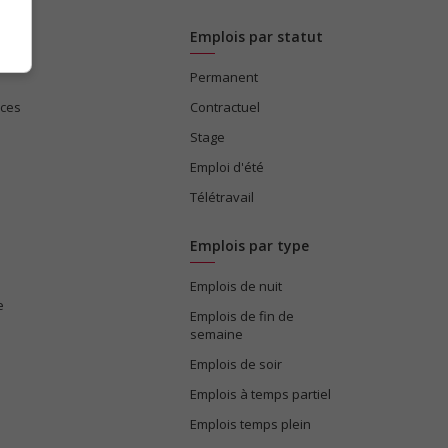
Emplois par statut
Permanent
ices
Contractuel
Stage
Emploi d'été
Télétravail
Emplois par type
Emplois de nuit
e
Emplois de fin de
semaine
Emplois de soir
Emplois à temps partiel
Emplois temps plein