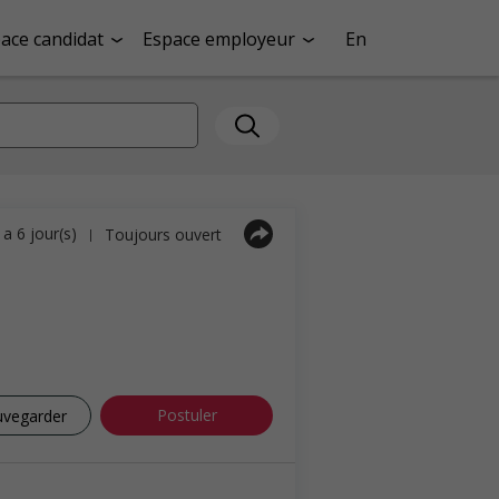
ace candidat
Espace employeur
En
y a 6 jour(s)
Toujours ouvert
|
Postuler
uvegarder