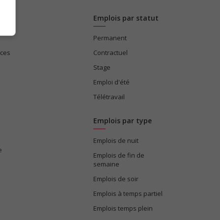
Emplois par statut
Permanent
ices
Contractuel
Stage
Emploi d'été
Télétravail
Emplois par type
Emplois de nuit
e
Emplois de fin de
semaine
Emplois de soir
Emplois à temps partiel
Emplois temps plein