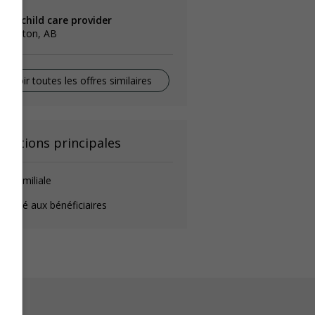
ome child care provider
dmonton, AB
Voir toutes les offres similaires
onctions principales
de-familiale
éposé aux bénéficiaires