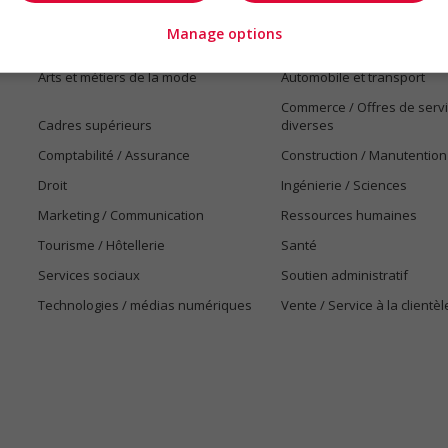
Manage options
Emplois par secteur
Arts et métiers de la mode
Automobile et transport
Commerce / Offres de serv
Cadres supérieurs
diverses
Comptabilité / Assurance
Construction / Manutention
Droit
Ingénierie / Sciences
Marketing / Communication
Ressources humaines
Tourisme / Hôtellerie
Santé
Services sociaux
Soutien administratif
Technologies / médias numériques
Vente / Service à la clientèl