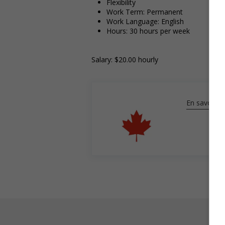
Flexibility
Work Term: Permanent
Work Language: English
Hours: 30 hours per week
Salary: $20.00 hourly
En savoir pl