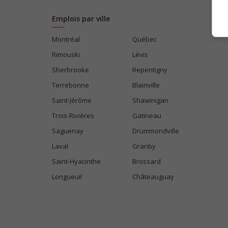
Emplois par ville
Montréal
Québec
Rimouski
Lévis
Sherbrooke
Repentigny
Terrebonne
Blainville
Saint-Jérôme
Shawinigan
Trois-Rivières
Gatineau
Saguenay
Drummondville
Laval
Granby
Saint-Hyacinthe
Brossard
Longueuil
Châteauguay