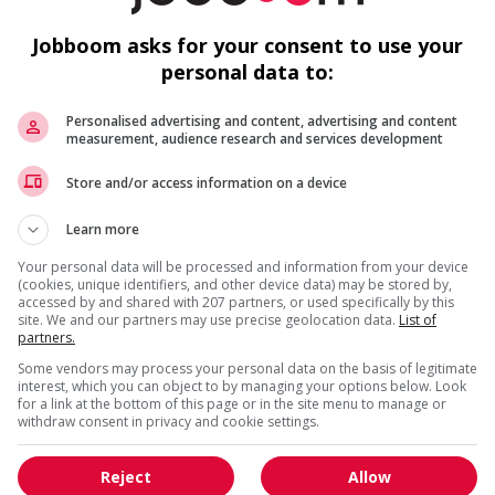
h
Jobboom asks for your consent to use your
E
personal data to:
Personalised advertising and content, advertising and content
measurement, audience research and services development
Store and/or access information on a device
F
us
Learn more
Your personal data will be processed and information from your device
Ai
(cookies, unique identifiers, and other device data) may be stored by,
accessed by and shared with 207 partners, or used specifically by this
site. We and our partners may use precise geolocation data.
List of
Pr
partners.
Some vendors may process your personal data on the basis of legitimate
interest, which you can object to by managing your options below. Look
for a link at the bottom of this page or in the site menu to manage or
withdraw consent in privacy and cookie settings.
Reject
Allow