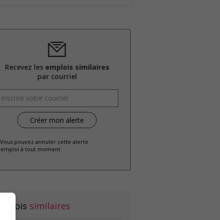
Recevez les
emplois similaires
par courriel
 Vous pouvez annuler cette alerte
emploi à tout moment
mplois
similaires