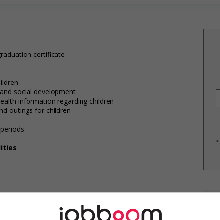
raduation certificate
ildren
e and social development
health information regarding children
nd outings for children
 periods
*
ities
E