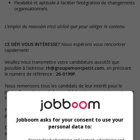
Flexibilité et aptitude à faciliter l’intégration de changements
organisationnels.
L’emploi du masculin n’est utilisé que pour alléger le contenu.
CE DÉFI VOUS INTÉRESSE?
Nous espérons vous rencontrer
rapidement!
Veuillez nous transmettre votre candidature aussitôt que
possible à l’adresse:
rh@groupemontpetit.com
, en précisant
le numéro de référence :
26-0199P
.
Nous remercions tous les candidats de leur intérêt pour le
poste. Cependant seuls les candidats retenus pour une entrevue
seront contactés.
Nous reconnaissons la valeur de la diversité et souscrivons aux
principes d’égalité en matière d’emploi.
Jobboom asks for your consent to use your
personal data to:
Des services de coaching professionnel sont disponibles, frais
en sus.