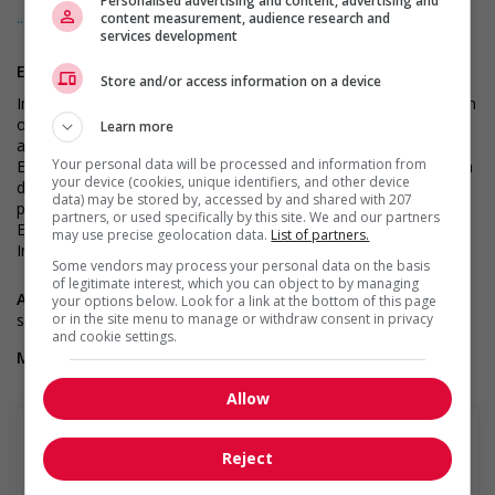
Personalised advertising and content, advertising and
... Lire la suite
CNESST - License number: AP-2000442
content measurement, audience research and
services development
Exigences
Store and/or access information on a device
Importante - Diplôme universitaire en gestion, en administration
ou expérience équivalente démontrant la capacité à répondre
Learn more
aux exigences clés du poste
Your personal data will be processed and information from
Essentielle - Expérience dans un rôle similaire incluant la gestion
your device (cookies, unique identifiers, and other device
de services administratifs et juridiques en cabinet de services
data) may be stored by, accessed by and shared with 207
professionnels
partners, or used specifically by this site. We and our partners
Essentielle - Très bon bilinguisme parlé et écrit
may use precise geolocation data.
List of partners.
Importante - Expérience incluant de la supervision d’équipes
Some vendors may process your personal data on the basis
of legitimate interest, which you can object to by managing
Avantages salariaux :
Oui : Excellente gamme d’avantages
your options below. Look for a link at the bottom of this page
sociaux, salaire compétitif
or in the site menu to manage or withdraw consent in privacy
and cookie settings.
Mobilité :
non
Allow
Reject