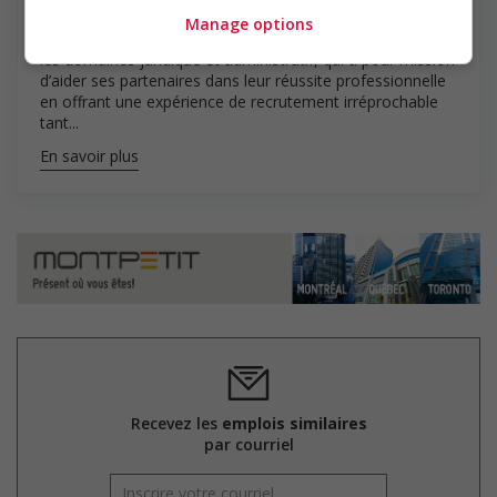
Groupe Montpetit
Manage options
Montpetit est un cabinet de recrutement spécialisé dans
les domaines juridique et administratif, qui a pour mission
d’aider ses partenaires dans leur réussite professionnelle
en offrant une expérience de recrutement irréprochable
tant...
En savoir plus
Recevez les
emplois similaires
par courriel