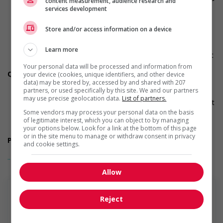
content measurement, audience research and
la gestion, à l&apos;exploitation et à la valorisation
services development
d&apos;actifs immobiliers ;· Excellentes aptitudes en
négociation, développement de partenariats et création de
Store and/or access information on a device
relations d&apos;affaires ;· Expérience dans un
environnement entrepreneurial ou en croissance ;·
Learn more
Excellente maîtrise du français et de l&apos;anglais parlé et
écrit ;
Your personal data will be processed and information from
QUALITÉS RECHERCHÉES
your device (cookies, unique identifiers, and other device
data) may be stored by, accessed by and shared with 207
· Leadership mobilisateur ;· Vision stratégique ;· Orientation
partners, or used specifically by this site. We and our partners
vers les résultats ;· Esprit entrepreneurial ;· Capacité à
may use precise geolocation data.
List of partners.
fédérer les équipes ;· Sens de l&apos;initiative ;· Créativité et
innovation ;· Excellentes habiletés relationnelles ;·
Some vendors may process your personal data on the basis
of legitimate interest, which you can object to by managing
Autonomie ;· Persévérance ;· Sens des affaires ;·
your options below. Look for a link at the bottom of this page
Professionnalisme.
or in the site menu to manage or withdraw consent in privacy
POURQUOI CE POSTE ?
and cookie settings.
... Lire la suite
Allow
Une opportunité unique de contribuer directement à la
croissance d&apos;une entreprise en pleine évolution. Vous
bénéficierez d&apos;une grande autonomie, d&apos;un accès
Reject
direct à la direction et d&apos;une réelle capacité
d&apos;influence sur les orientations stratégiques de
Totem recruteur de talent
l&apos;organisation. Ce poste s&apos;adresse à une personne