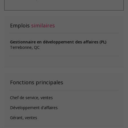
et internationale et doit être en mesure d’offrir des services en
français et en anglais. Ce poste exige une très bonne connaissance
des deux langues, vu que le candidat aura à fournir des services
en anglais aux clients et aux différents intervenants impliqués
dans les dossiers
Emplois
similaires
Gestionnaire en développement des affaires (PL)
Terrebonne, QC
Fonctions principales
Chef de service, ventes
Développement d'affaires
Gérant, ventes