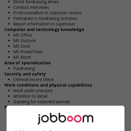
Direct fundraising drives
Conduct interviews
Professionalism in customer service
Participate in fundraising activities
Report information to supervisor
Computer and technology knowledge
MS Office
MS Outlook
MS Excel
MS PowerPoint
MS Word
Area of specialization
Fundraising
Security and safety
Criminal record check
Work conditions and physical capabilities
Work under pressure
Attention to detail
Standing for extended periods
Personal suitability
Client focus
Efficient interpersonal skills
Excellent oral communication
Excellent written communication