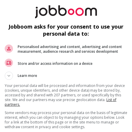
fo
A
Jobboom asks for your consent to use your
personal data to:
loyees to create a welcoming work environment for youth
Personalised advertising and content, advertising and content
measurement, audience research and services development
Recevez les
emplois similaires
par courri
F
Store and/or access information on a device
G
Learn more
Gé
Your personal data will be processed and information from your device
(cookies, unique identifiers, and other device data) may be stored by,
us
accessed by and shared with 207 partners, or used specifically by this
Gé
site. We and our partners may use precise geolocation data.
List of
partners.
* Vous pouvez annuler cette alerte emploi à tout moment
Some vendors may process your personal data on the basis of legitimate
interest, which you can object to by managing your options below. Look
for a link at the bottom of this page or in the site menu to manage or
withdraw consent in privacy and cookie settings.