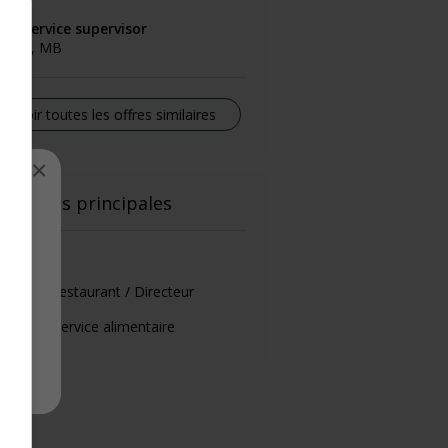
od service supervisor
shern, MB
Voir toutes les offres similaires
×
el
onctions principales
érant
rant de restaurant / Directeur
rant du service alimentaire