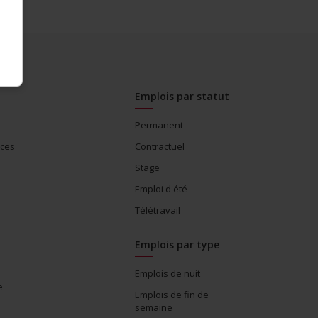
Emplois par statut
Permanent
ices
Contractuel
Stage
Emploi d'été
Télétravail
Emplois par type
Emplois de nuit
e
Emplois de fin de
semaine