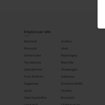
Emplois par ville
Montréal
Québec
Rimouski
Lévis
Sherbrooke
Repentigny
Terrebonne
Blainville
Saint-Jérôme
Shawinigan
Trois-Rivières
Gatineau
Saguenay
Drummondville
Laval
Granby
Saint-Hyacinthe
Brossard
Longueuil
Châteauguay