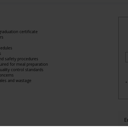
raduation certificate
rs
hedules
s
 and safety procedures
uired for meal preparation
uality control standards
oncerns
sales and wastage
*
E