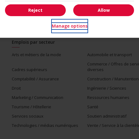
Reject
Allow
Manage options
Emplois par secteur
Arts et métiers de la mode
Automobile et transport
Commerce / Offres de serv
Cadres supérieurs
diverses
Comptabilité / Assurance
Construction / Manutention
Droit
Ingénierie / Sciences
Marketing / Communication
Ressources humaines
Tourisme / Hôtellerie
Santé
Services sociaux
Soutien administratif
Technologies / médias numériques
Vente / Service à la clientèl