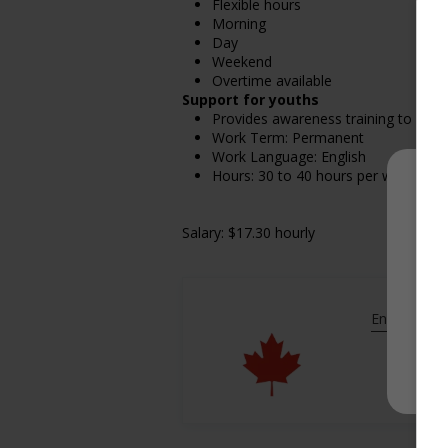
Flexible hours
Morning
Day
Weekend
Overtime available
Support for youths
Provides awareness training to emp
Work Term: Permanent
Work Language: English
Hours: 30 to 40 hours per week
Salary: $17.30 hourly
En savoir pl