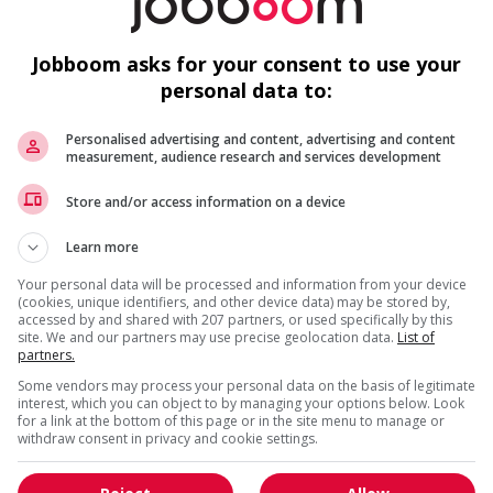
f
S
Jobboom asks for your consent to use your
personal data to:
Personalised advertising and content, advertising and content
measurement, audience research and services development
us
Store and/or access information on a device
F
Learn more
Ai
Your personal data will be processed and information from your device
(cookies, unique identifiers, and other device data) may be stored by,
P
accessed by and shared with 207 partners, or used specifically by this
site. We and our partners may use precise geolocation data.
List of
partners.
Pr
Some vendors may process your personal data on the basis of legitimate
interest, which you can object to by managing your options below. Look
for a link at the bottom of this page or in the site menu to manage or
withdraw consent in privacy and cookie settings.