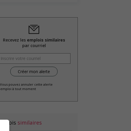
Recevez les
emplois similaires
par courriel
 Vous pouvez annuler cette alerte
emploi à tout moment
mplois
similaires