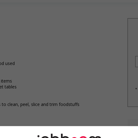
ood used
 items
et tables
*
to clean, peel, slice and trim foodstuffs
E