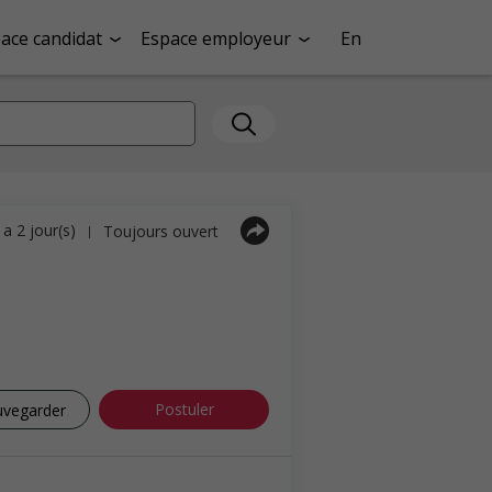
ace candidat
Espace employeur
En
y a 2 jour(s)
Toujours ouvert
|
Postuler
uvegarder