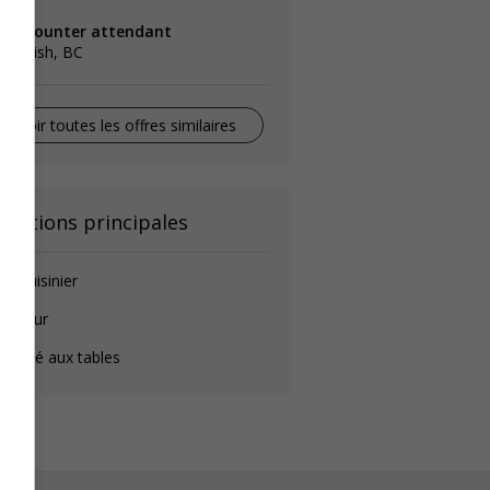
ood counter attendant
quamish, BC
Voir toutes les offres similaires
onctions principales
de-cuisinier
longeur
éposé aux tables