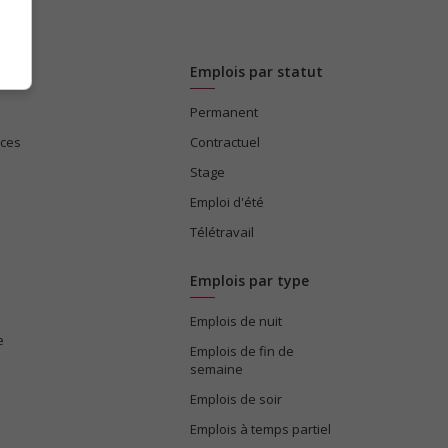
Emplois par statut
Permanent
ices
Contractuel
Stage
Emploi d'été
Télétravail
Emplois par type
Emplois de nuit
e
Emplois de fin de
semaine
Emplois de soir
Emplois à temps partiel