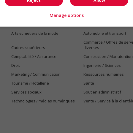
Reject
Allow
Manage options
Emplois par secteur
Arts et métiers de la mode
Automobile et transport
Commerce / Offres de serv
Cadres supérieurs
diverses
Comptabilité / Assurance
Construction / Manutention
Droit
Ingénierie / Sciences
Marketing / Communication
Ressources humaines
Tourisme / Hôtellerie
Santé
Services sociaux
Soutien administratif
Technologies / médias numériques
Vente / Service à la clientèl