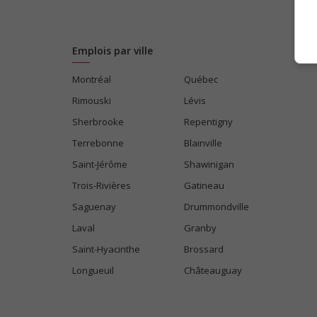
Emplois par ville
Montréal
Québec
Rimouski
Lévis
Sherbrooke
Repentigny
Terrebonne
Blainville
Saint-Jérôme
Shawinigan
Trois-Rivières
Gatineau
Saguenay
Drummondville
Laval
Granby
Saint-Hyacinthe
Brossard
Longueuil
Châteauguay