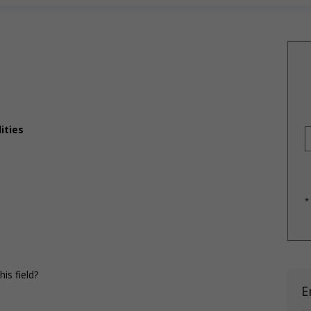
ities
*
is field?
E