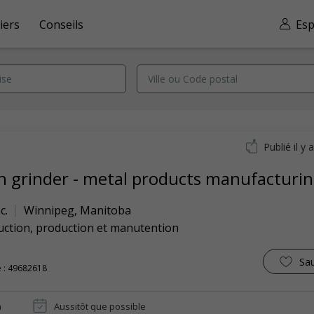
iers
Conseils
Esp
Publié il y 
sh grinder - metal products manufacturi
c.
Winnipeg
,
Manitoba
uction, production et manutention
Sa
 : 49682618
n
Aussitôt que possible