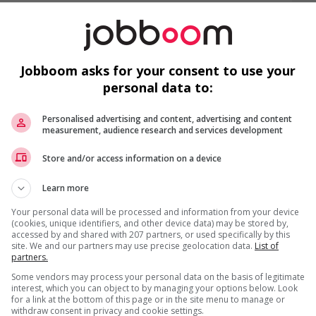
fi
m
W
Jobboom asks for your consent to use your
personal data to:
Personalised advertising and content, advertising and content
measurement, audience research and services development
F
Store and/or access information on a device
gotiated)
Learn more
S
Your personal data will be processed and information from your device
(cookies, unique identifiers, and other device data) may be stored by,
accessed by and shared with 207 partners, or used specifically by this
us
site. We and our partners may use precise geolocation data.
List of
partners.
Some vendors may process your personal data on the basis of legitimate
interest, which you can object to by managing your options below. Look
for a link at the bottom of this page or in the site menu to manage or
withdraw consent in privacy and cookie settings.