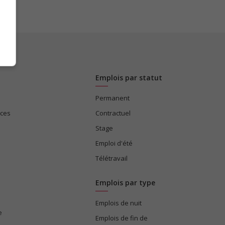
Emplois par statut
Permanent
ices
Contractuel
Stage
Emploi d'été
Télétravail
Emplois par type
Emplois de nuit
e
Emplois de fin de