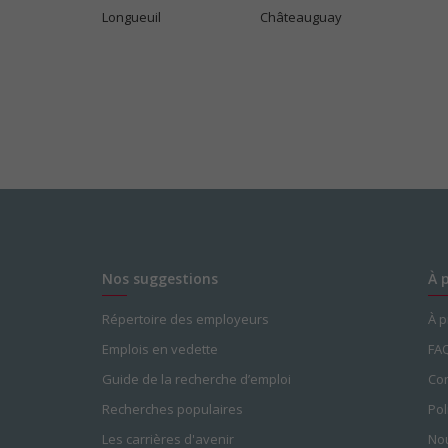
Longueuil
Châteauguay
Nos suggestions
À 
Répertoire des employeurs
À 
Emplois en vedette
FA
Guide de la recherche d’emploi
Con
Recherches populaires
Pol
Les carrières d'avenir
Nou