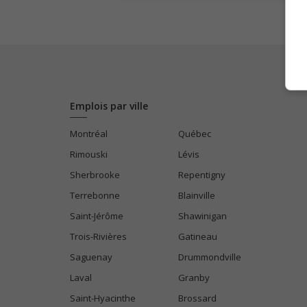
Emplois par ville
Montréal
Québec
Rimouski
Lévis
Sherbrooke
Repentigny
Terrebonne
Blainville
Saint-Jérôme
Shawinigan
Trois-Rivières
Gatineau
Saguenay
Drummondville
Laval
Granby
Saint-Hyacinthe
Brossard