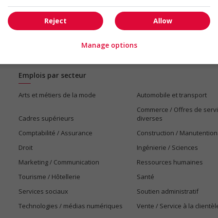
Reject
Allow
Manage options
Emplois par secteur
Arts et métiers de la mode
Automobile et transport
Commerce / Offres de serv
Cadres supérieurs
diverses
Comptabilité / Assurance
Construction / Manutention
Droit
Ingénierie / Sciences
Marketing / Communication
Ressources humaines
Tourisme / Hôtellerie
Santé
Services sociaux
Soutien administratif
Technologies / médias numériques
Vente / Service à la clientèl