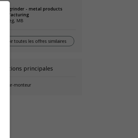
nish grinder - metal products
anufacturing
innipeg, MB
Voir toutes les offres similaires
onctions principales
oudeur-monteur