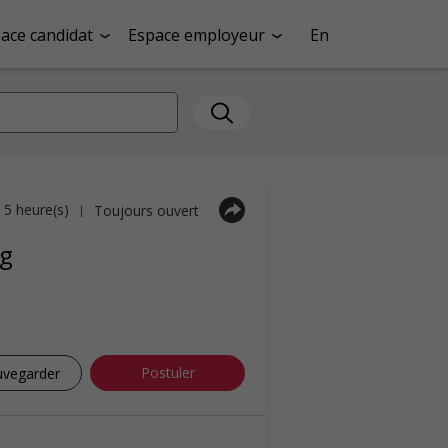
ace candidat
Espace employeur
En
a 5 heure(s)
Toujours ouvert
|
ng
Postuler
uvegarder