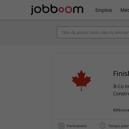
Emplois
Mét
Fini
R-Co In
Constr
Référence
Permanent
Temps plei