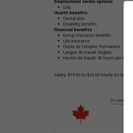
Employment terms options
Day
Health benefits
Dental plan
Disability benefits
Financial benefits
Group insurance benefits
Life insurance
Durée de l'emploi: Permanent
Langue de travail: Anglais
Heures de travail: 40 hours per week
Salary: $19.00 to $25.00 hourly (to be ne
En savoir pl