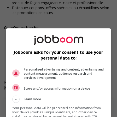
produit de façon engageante, claire et professionnelle
Distribuer coupons, offres spéciales ou échantillons selon
les promotions en cours
Ce qu'on recherche :
Une personne fiable, sociable, autonome et dynamique
Bonne humeur et sens du service à la clientèle
À l'aise pour échanger avec le public
Français parlé requis
Jobboom asks for your consent to use your
En bonne forme physique (le poste implique de rester
debout et de manipuler de petits équipements)
personal data to:
Disponible la fin de semaine
Personalised advertising and content, advertising and
content measurement, audience research and
Tu souhaites demeurer actif(ve), partager ta bonne humeur et
services development
rencontrer les gens? Joins-toi à nous, ton expérience et ta
présence font toute la différence!
Store and/or access information on a device
Learn more
Your personal data will be processed and information from
your device (cookies, unique identifiers, and other device
data) may be stored by, accessed by and shared with 207