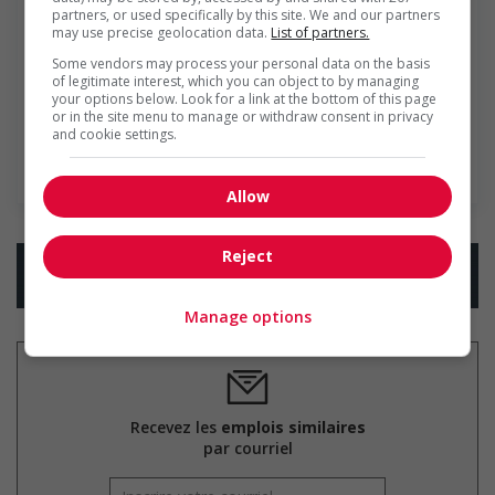
Umanico
partners, or used specifically by this site. We and our partners
may use precise geolocation data.
List of partners.
En 30 ans, nous avons bâti une expertise solide en
Some vendors may process your personal data on the basis
recrutement, recherches de talents et placement de
of legitimate interest, which you can object to by managing
ressources humaines dans le secteur de la finance, de la
your options below. Look for a link at the bottom of this page
pharmacie, de l'industriel et de la mise en marché. Cette
or in the site menu to manage or withdraw consent in privacy
vaste expertise est le...
and cookie settings.
En savoir plus
Allow
Reject
Manage options
Recevez les
emplois similaires
par courriel