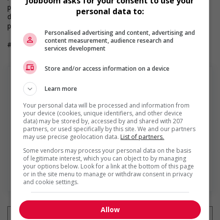
Jobboom asks for your consent to use your
personnes. Nous pouvons également utiliser des outils dotés
personal data to:
d’intelligence artificielle pour soutenir certaines étapes du
processus d’examen des candidatures.
Personalised advertising and content, advertising and
content measurement, audience research and
#est1
services development
Store and/or access information on a device
Learn more
Services de Gestion Quantum Ltée
Your personal data will be processed and information from
your device (cookies, unique identifiers, and other device
data) may be stored by, accessed by and shared with 207
Depuis sa fondation à Montréal en 1968, Quantum a
partners, or used specifically by this site. We and our partners
acquis une renommée enviable et est devenue le
may use precise geolocation data.
List of partners.
partenaire de ressources humaines de choix des
entreprises privées ou du domaine public. Notre mission
Some vendors may process your personal data on the basis
of legitimate interest, which you can object to by managing
d’excellence et notre engagement indéfectible...
your options below. Look for a link at the bottom of this page
En savoir plus
or in the site menu to manage or withdraw consent in privacy
and cookie settings.
Allow