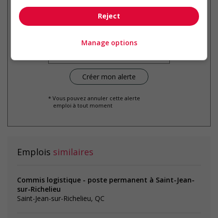
Reject
Recevez les
emplois similaires
par courriel
Manage options
* Vous pouvez annuler cette alerte
emploi à tout moment
Emplois
similaires
Commis logistique - poste permanent à Saint-Jean-
sur-Richelieu
Saint-Jean-sur-Richelieu, QC