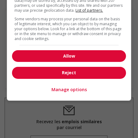
data) may be stored by, accessed by and shared with 207
partners, or used specifically by this site. We and our partners
may use precise geolocation data.
List of partners.
Some vendors may process your personal data on the basis
of legitimate interest, which you can object to by managing
your options below. Look for a link at the bottom of this page
or in the site menu to manage or withdraw consent in privacy
Services de Gestion Quantum Ltée
and cookie settings.
Depuis sa fondation à Montréal en 1968, Quantum a
acquis une renommée enviable et est devenue le
Allow
partenaire de ressources humaines de choix des
entreprises privées ou du domaine public. Notre mission
d’excellence et notre engagement indéfectible...
Reject
En savoir plus
Manage options
Recevez les
emplois similaires
par courriel