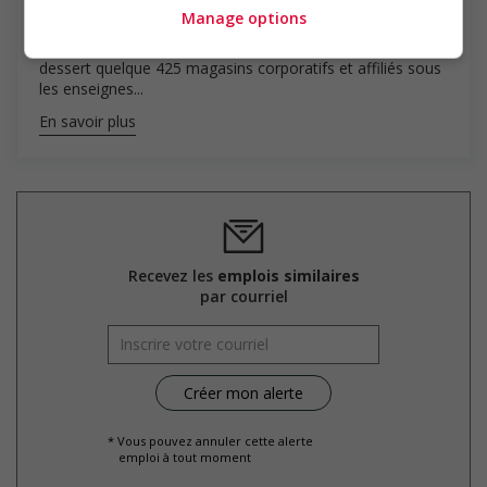
RONA inc. est un chef de file du secteur de la rénovation
Manage options
résidentielle au Canada dont le siège social est établi à
Boucherville, au Québec. Le réseau RONA exploite ou
dessert quelque 425 magasins corporatifs et affiliés sous
les enseignes...
En savoir plus
Recevez les
emplois similaires
par courriel
* Vous pouvez annuler cette alerte
emploi à tout moment