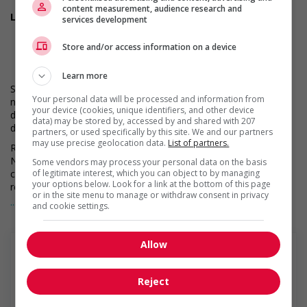
content measurement, audience research and
Les compétences recherchées :
services development
Expérience dans un poste similaire
Excellentes compétences en matière de service à la
Store and/or access information on a device
clientèle
Un esprit analytique
Learn more
Si vous êtes sélectionné pour une entrevue, veuillez informer
Your personal data will be processed and information from
notre équipe en magasin pour vos besoins d'aménagements
your device (cookies, unique identifiers, and other device
durant le processus d'entrevue. Nous ferons le maximum afin
data) may be stored by, accessed by and shared with 207
de répondre à vos besoins en matière d'accessibilité.
partners, or used specifically by this site. We and our partners
may use precise geolocation data.
List of partners.
RONA est déterminée à encourager la diversité et l’inclusion.
Nous étudions la demande d’emploi de l’ensemble des
Some vendors may process your personal data on the basis
of legitimate interest, which you can object to by managing
candidat(e)s qualifié(e)s, sans égard à leur race, couleur,
your options below. Look for a link at the bottom of this page
religion, orientation sexuelle, genre, nationalité d’origine, âge,
or in the site menu to manage or withdraw consent in privacy
handicap ou tout autre statut protégé.
... Lire la suite
and cookie settings.
Allow
Reject
RONA inc.