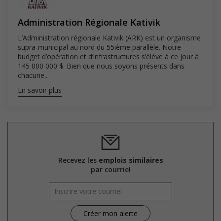
Lieu de travail : Poste hybride – déplacements à Kuujjuaq
Administration Régionale Kativik
au besoin
Salaire : Minimum de 89 855 $ et maximum de 123 554 $
L’Administration régionale Kativik (ARK) est un organisme
Avantages sociaux : REER/RCR
supra-municipal au nord du 55ième parallèle. Notre
Assurance collective
budget d’opération et d’infrastructures s’élève à ce jour à
Vacances : 30 jours
145 000 000 $. Bien que nous soyons présents dans
Jours fériés : 20 jours, dont 10 jours
chacune...
pendant les vacances de Noël
En savoir plus
L’ARK adhère au principe d’équité en matière d’emploi.
Conformément à ce principe et à la Convention de la Baie-James et
du Nord québécois, les conditions peuvent varier pour favoriser
l’emploi de personnes inuites.
L’ARK ne communiquera qu’avec les personnes retenues pour une
Recevez les
emplois similaires
entrevue.
par courriel