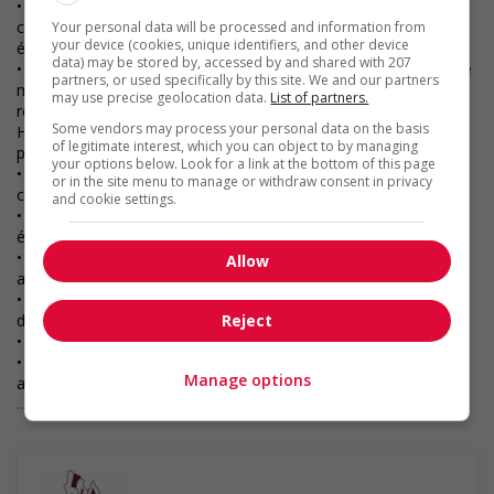
• Être titulaire d’un diplôme universitaire dans un domaine
connexe (une expérience de travail pertinente sera
Your personal data will be processed and information from
your device (cookies, unique identifiers, and other device
également prise en compte);
data) may be stored by, accessed by and shared with 207
• Compter au moins cinq (5) ans d’expérience pertinente et être
partners, or used specifically by this site. We and our partners
membre en règle d’une organisation professionnelle
may use precise geolocation data.
List of partners.
reconnue dans le domaine des ressources humaines (CHRP,
Some vendors may process your personal data on the basis
HRPA, CRIA, CRHA) (l’expérience professionnelle
of legitimate interest, which you can object to by managing
pertinente sera également prise en compte);
your options below. Look for a link at the bottom of this page
• Une expérience dans un milieu municipal ou syndiqué sera
or in the site menu to manage or withdraw consent in privacy
considérée comme un atout;
and cookie settings.
• Capacité à travailler sur plusieurs projets et à respecter des
échéanciers serrés;
• Compétences interpersonnelles et de communication
Allow
avérées, tant à l’oral qu’à l’écrit;
• Solides compétences en matière de planification,
Reject
d’organisation et de résolution de conflits;
• Connaissance pratique de la suite Office de Microsoft;
• Être en mesure de communiquer oralement et par écrit dans
Manage options
au moins deux (2) des langues suivantes : anglais,
... Lire la suite
français ou inuktitut;
• Déplacements fréquents vers le sud pour participer à des
salons de l’emploi et à des réunions, notamment pour
des entrevues en personne.