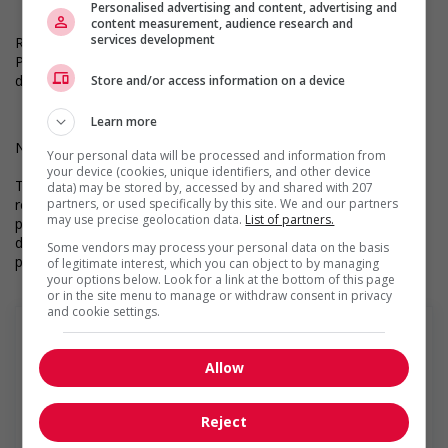
Personalised advertising and content, advertising and
content measurement, audience research and
services development
RECOMMANDEZ UNE PERSONNE EMBAUCHÉE POUR UN
POSTE PERMANENT ET OBTENEZ UNE PRIME ! Pour plus
d'informations, cliquez ici.
Store and/or access information on a device
Learn more
Numéro du permis CNESST : AP-2000158 et AR-2000157
Your personal data will be processed and information from
your device (cookies, unique identifiers, and other device
Toutes les candidatures sont examinées par notre équipe de
data) may be stored by, accessed by and shared with 207
recrutement, et les décisions d’embauche sont prises par des
partners, or used specifically by this site. We and our partners
may use precise geolocation data.
List of partners.
personnes. Nous pouvons également utiliser des outils dotés
d’intelligence artificielle pour soutenir certaines étapes du
Some vendors may process your personal data on the basis
processus d’examen des candidatures.
of legitimate interest, which you can object to by managing
your options below. Look for a link at the bottom of this page
or in the site menu to manage or withdraw consent in privacy
and cookie settings.
Allow
Services de Gestion Quantum Ltée
Depuis sa fondation à Montréal en 1968, Quantum a
Reject
acquis une renommée enviable et est devenue le