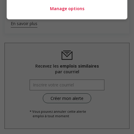
partenaire de ressources humaines de choix des
Manage options
entreprises privées ou du domaine public. Notre mission
d’excellence et notre engagement indéfectible...
En savoir plus
Recevez les
emplois similaires
par courriel
* Vous pouvez annuler cette alerte
emploi à tout moment