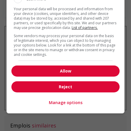
En savoir plus
Your personal data will be processed and information from
your device (cookies, unique identifiers, and other device
data) may be stored by, accessed by and shared with 207
partners, or used specifically by this site. We and our partners
may use precise geolocation data.
List of partners.
Some vendors may process your personal data on the basis
of legitimate interest, which you can object to by managing
your options below. Look for a link at the bottom of this page
Recevez les
emplois similaires
or in the site menu to manage or withdraw consent in privacy
par courriel
and cookie settings.
Allow
Reject
* Vous pouvez annuler cette alerte
emploi à tout moment
Manage options
Emplois
similaires