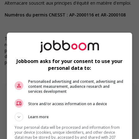
Alternacare souscrit aux principes d'équité en matière d'emploi.
Numéros du permis CNESST : AP-2000116 et AR-2000108
Toutes les candidatures sont examinées par notre équipe de
recrutement, et les décisions d’embauche sont prises par des
personnes. Nous pouvons également utiliser des outils dotés
d’intelligence artificielle pour soutenir certaines étapes du
Jobboom asks for your consent to use your
processus d’examen des candidatures.
personal data to:
Personalised advertising and content, advertising and
content measurement, audience research and
services development
Store and/or access information on a device
Services de Gestion Quantum Ltée
Learn more
Depuis sa fondation à Montréal en 1968, Quantum a
acquis une renommée enviable et est devenue le
Your personal data will be processed and information from
partenaire de ressources humaines de choix des
your device (cookies, unique identifiers, and other device
data) may be stored by, accessed by and shared with 207
entreprises privées ou du domaine public. Notre mission