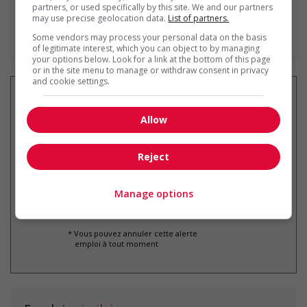
partners, or used specifically by this site. We and our partners
d’excellence et notre engagement indéfectible...
may use precise geolocation data.
List of partners.
En savoir plus
Some vendors may process your personal data on the basis
of legitimate interest, which you can object to by managing
your options below. Look for a link at the bottom of this page
or in the site menu to manage or withdraw consent in privacy
and cookie settings.
Allow
Recevez les
emplois similaires
par courriel
Reject
Manage options
* Vous pouvez annuler cette alerte
emploi à tout moment