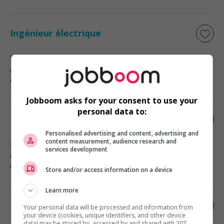
Ingénieur électrique
Blainville
, QC
Génie, biopharmaceutique, sciences
et techniques scientifiques
Jobboom asks for your consent to use your
personal data to:
Ingénieur minier/ingénieure minière
Personalised advertising and content, advertising and
content measurement, audience research and
Blainville
, QC
services development
Génie, biopharmaceutique, sciences
et techniques scientifiques
Store and/or access information on a device
Learn more
Mining engineer
Your personal data will be processed and information from
your device (cookies, unique identifiers, and other device
data) may be stored by, accessed by and shared with 207