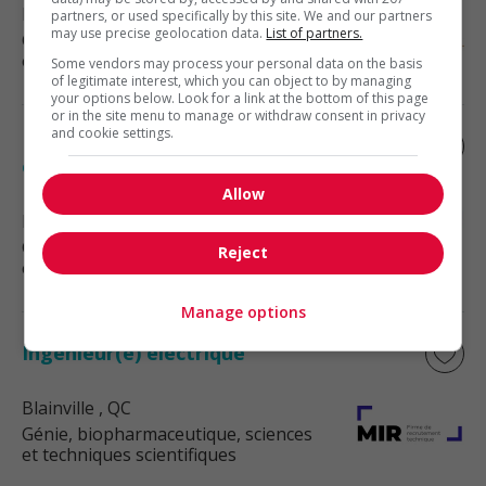
Blainville
, QC
partners, or used specifically by this site. We and our partners
may use precise geolocation data.
List of partners.
Génie, biopharmaceutique, sciences
et techniques scientifiques
Some vendors may process your personal data on the basis
of legitimate interest, which you can object to by managing
your options below. Look for a link at the bottom of this page
or in the site menu to manage or withdraw consent in privacy
and cookie settings.
Ingénieur en avionique / avionics
engineer
Allow
Blainville
, QC
Génie, biopharmaceutique, sciences
Reject
et techniques scientifiques
Manage options
Ingénieur(e) électrique
Blainville
, QC
Génie, biopharmaceutique, sciences
et techniques scientifiques