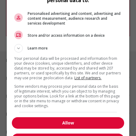
personal data to:
Vous pouvez en tout temps utiliser nos
outils pour raffiner votre recherche, ou
chercher un poste selon votre profil
Personalised advertising and content, advertising and
d'intérêt en emploi en vous
inscrivant
content measurement, audience research and
services development
comme membre Jobboom.
Store and/or access information on a device
Learn more
Your personal data will be processed and information from
Emplois par ville
your device (cookies, unique identifiers, and other device
data) may be stored by, accessed by and shared with 207
partners, or used specifically by this site. We and our partners
may use precise geolocation data.
List of partners.
Emplois par secteur
Some vendors may process your personal data on the basis
of legitimate interest, which you can object to by managing
Emplois par statut
your options below. Look for a link at the bottom of this page
or in the site menu to manage or withdraw consent in privacy
and cookie settings.
Emplois par type
Allow
Nos suggestions