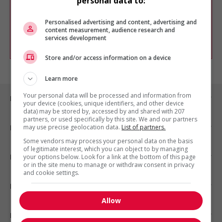
personal data to:
Vous pouvez en tout temps utiliser nos
outils pour raffiner votre recherche, ou
chercher un poste selon votre profil
Personalised advertising and content, advertising and
d'intérêt en emploi en vous
inscrivant
content measurement, audience research and
services development
comme membre Jobboom.
Store and/or access information on a device
Learn more
Your personal data will be processed and information from
Emplois par ville
your device (cookies, unique identifiers, and other device
data) may be stored by, accessed by and shared with 207
partners, or used specifically by this site. We and our partners
may use precise geolocation data.
List of partners.
Emplois par secteur
Some vendors may process your personal data on the basis
of legitimate interest, which you can object to by managing
Emplois par statut
your options below. Look for a link at the bottom of this page
or in the site menu to manage or withdraw consent in privacy
and cookie settings.
Emplois par type
Allow
Nos suggestions