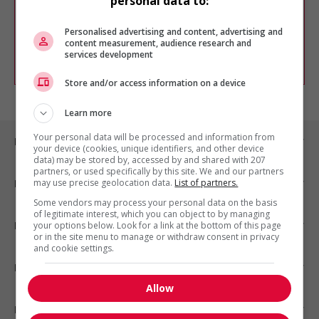
personal data to:
Vous pouvez en tout temps utiliser nos
outils pour raffiner votre recherche, ou
chercher un poste selon votre profil
Personalised advertising and content, advertising and
d'intérêt en emploi en vous
inscrivant
content measurement, audience research and
services development
comme membre Jobboom.
Store and/or access information on a device
Learn more
Your personal data will be processed and information from
Emplois par ville
your device (cookies, unique identifiers, and other device
data) may be stored by, accessed by and shared with 207
partners, or used specifically by this site. We and our partners
may use precise geolocation data.
List of partners.
Emplois par secteur
Some vendors may process your personal data on the basis
of legitimate interest, which you can object to by managing
Emplois par statut
your options below. Look for a link at the bottom of this page
or in the site menu to manage or withdraw consent in privacy
and cookie settings.
Emplois par type
Allow
Nos suggestions