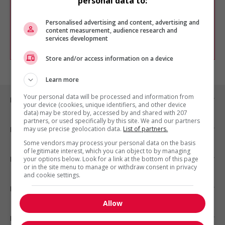
personal data to:
Vous pouvez en tout temps utiliser nos
outils pour raffiner votre recherche, ou
chercher un poste selon votre profil
Personalised advertising and content, advertising and
d'intérêt en emploi en vous
inscrivant
content measurement, audience research and
services development
comme membre Jobboom.
Store and/or access information on a device
Learn more
Your personal data will be processed and information from
Emplois par ville
your device (cookies, unique identifiers, and other device
data) may be stored by, accessed by and shared with 207
partners, or used specifically by this site. We and our partners
may use precise geolocation data.
List of partners.
Emplois par secteur
Some vendors may process your personal data on the basis
of legitimate interest, which you can object to by managing
Emplois par statut
your options below. Look for a link at the bottom of this page
or in the site menu to manage or withdraw consent in privacy
and cookie settings.
Emplois par type
Allow
Nos suggestions