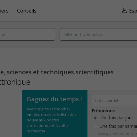
iers
Conseils
Esp
, sciences et techniques scientifiques
ctronique
Gagnez du temps !
Avec l’Alerte recherche-
Fréquence
emploi, recevez la liste des
Une fois par jour
nouveaux postes
correspondant à cette
Une fois par sema
recherche !
Vous pourrez modifier ou v