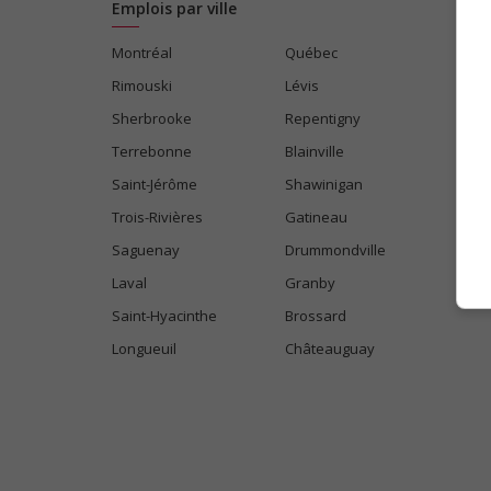
Emplois par ville
Montréal
Québec
Rimouski
Lévis
Sherbrooke
Repentigny
Terrebonne
Blainville
Saint-Jérôme
Shawinigan
Trois-Rivières
Gatineau
Saguenay
Drummondville
Laval
Granby
Saint-Hyacinthe
Brossard
Longueuil
Châteauguay