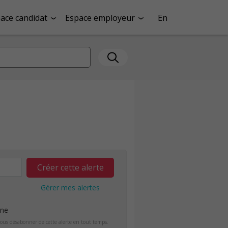
ace candidat
Espace employeur
En
Créer cette alerte
Gérer mes alertes
ine
ous désabonner de cette alerte en tout temps.