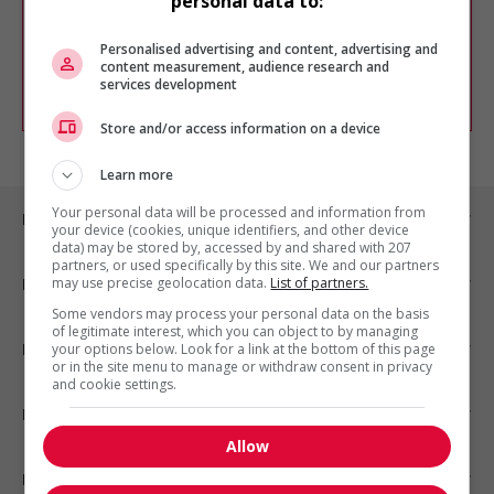
personal data to:
Vous pouvez en tout temps utiliser nos
outils pour raffiner votre recherche, ou
chercher un poste selon votre profil
Personalised advertising and content, advertising and
d'intérêt en emploi en vous
inscrivant
content measurement, audience research and
services development
comme membre Jobboom.
Store and/or access information on a device
Learn more
Your personal data will be processed and information from
Emplois par ville
your device (cookies, unique identifiers, and other device
data) may be stored by, accessed by and shared with 207
partners, or used specifically by this site. We and our partners
may use precise geolocation data.
List of partners.
Emplois par secteur
Some vendors may process your personal data on the basis
of legitimate interest, which you can object to by managing
Emplois par statut
your options below. Look for a link at the bottom of this page
or in the site menu to manage or withdraw consent in privacy
and cookie settings.
Emplois par type
Allow
Nos suggestions