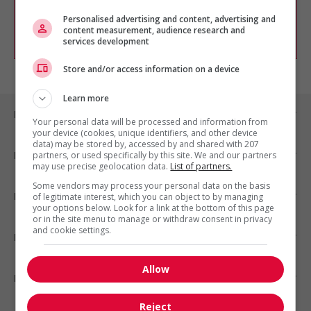
chercher un poste selon votre profil
d'intérêt en emploi en vous
inscrivant
Personalised advertising and content, advertising and
content measurement, audience research and
comme membre Jobboom.
services development
Store and/or access information on a device
Learn more
Emplois par ville
Your personal data will be processed and information from
your device (cookies, unique identifiers, and other device
data) may be stored by, accessed by and shared with 207
Emplois par secteur
partners, or used specifically by this site. We and our partners
may use precise geolocation data.
List of partners.
Some vendors may process your personal data on the basis
Emplois par statut
of legitimate interest, which you can object to by managing
your options below. Look for a link at the bottom of this page
or in the site menu to manage or withdraw consent in privacy
and cookie settings.
Emplois par type
Allow
Nos suggestions
Reject