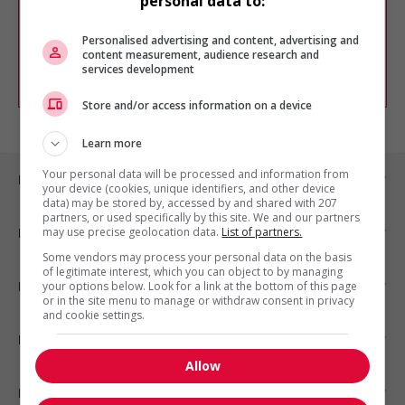
personal data to:
Vous pouvez en tout temps utiliser nos
outils pour raffiner votre recherche, ou
chercher un poste selon votre profil
Personalised advertising and content, advertising and
d'intérêt en emploi en vous
inscrivant
content measurement, audience research and
services development
comme membre Jobboom.
Store and/or access information on a device
Learn more
Your personal data will be processed and information from
Emplois par ville
your device (cookies, unique identifiers, and other device
data) may be stored by, accessed by and shared with 207
partners, or used specifically by this site. We and our partners
may use precise geolocation data.
List of partners.
Emplois par secteur
Some vendors may process your personal data on the basis
of legitimate interest, which you can object to by managing
Emplois par statut
your options below. Look for a link at the bottom of this page
or in the site menu to manage or withdraw consent in privacy
and cookie settings.
Emplois par type
Allow
Nos suggestions