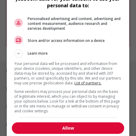
Veuillez faire une nouvelle recherche.
personal data to:
Vous pouvez en tout temps utiliser nos
outils pour raffiner votre recherche, ou
Personalised advertising and content, advertising and
chercher un poste selon votre profil
content measurement, audience research and
d'intérêt en emploi en vous
inscrivant
services development
comme membre Jobboom.
Store and/or access information on a device
Learn more
Your personal data will be processed and information from
your device (cookies, unique identifiers, and other device
Emplois par ville
data) may be stored by, accessed by and shared with 207
partners, or used specifically by this site. We and our partners
may use precise geolocation data.
List of partners.
Emplois par secteur
Some vendors may process your personal data on the basis
of legitimate interest, which you can object to by managing
your options below. Look for a link at the bottom of this page
or in the site menu to manage or withdraw consent in privacy
Emplois par statut
and cookie settings.
Emplois par type
Allow