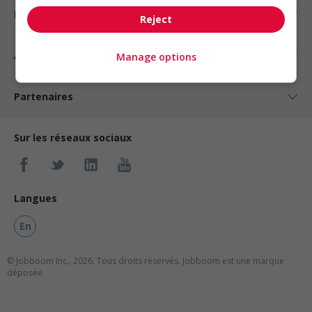
Nos suggestions
Reject
À propos
Manage options
Partenaires
Sur les réseaux sociaux
Langues
En
© Jobboom Inc., 2026. Tous droits réservés.
Jobboom est une marque
déposée.