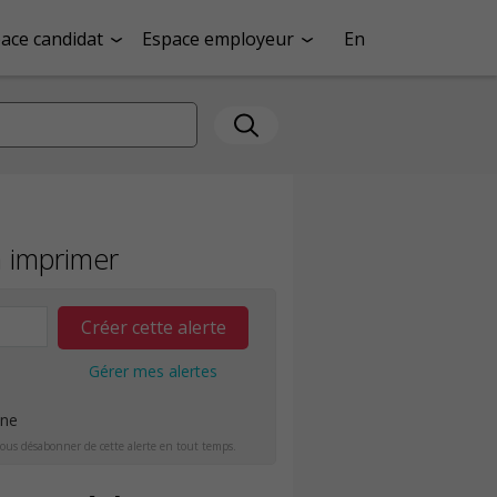
ace candidat
Espace employeur
En
 imprimer
Créer cette alerte
Gérer mes alertes
ine
ous désabonner de cette alerte en tout temps.