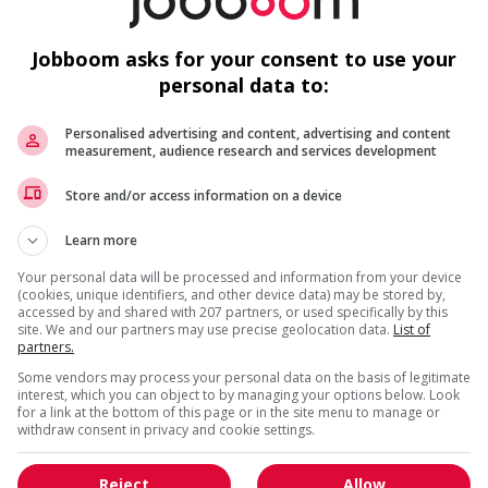
Jobboom asks for your consent to use your
1 - 1 de 1 résultats
personal data to:
Personalised advertising and content, advertising and content
measurement, audience research and services development
Store and/or access information on a device
Learn more
Your personal data will be processed and information from your device
(cookies, unique identifiers, and other device data) may be stored by,
accessed by and shared with 207 partners, or used specifically by this
site. We and our partners may use precise geolocation data.
List of
partners.
Some vendors may process your personal data on the basis of legitimate
interest, which you can object to by managing your options below. Look
for a link at the bottom of this page or in the site menu to manage or
withdraw consent in privacy and cookie settings.
Reject
Allow