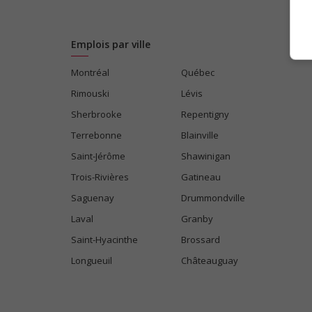
Emplois par ville
Montréal
Québec
Rimouski
Lévis
Sherbrooke
Repentigny
Terrebonne
Blainville
Saint-Jérôme
Shawinigan
Trois-Rivières
Gatineau
Saguenay
Drummondville
Laval
Granby
Saint-Hyacinthe
Brossard
Longueuil
Châteauguay