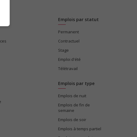
Emplois par statut
Permanent
ices
Contractuel
Stage
Emploi d'été
Télétravail
Emplois par type
Emplois de nuit
e
Emplois de fin de
semaine
Emplois de soir
Emplois à temps partiel