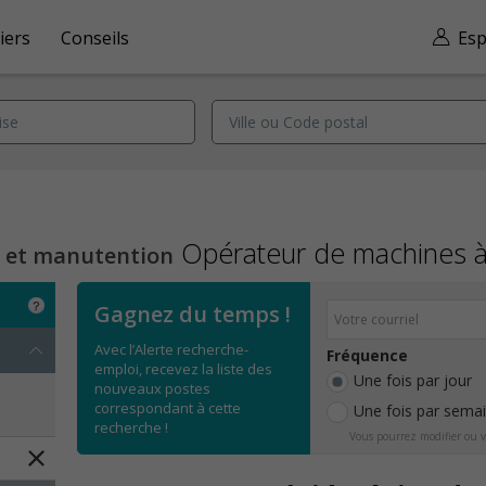
iers
Conseils
Esp
Opérateur de machines à
n et manutention
Gagnez du temps !
Avec l’Alerte recherche-
Fréquence
emploi, recevez la liste des
Une fois par jour
nouveaux postes
correspondant à cette
Une fois par sema
recherche !
Vous pourrez modifier ou v