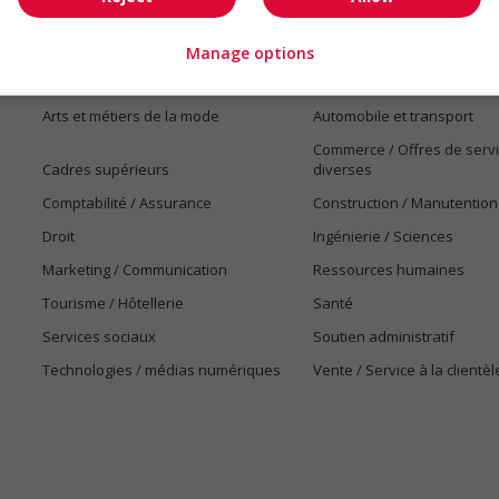
Manage options
Emplois par secteur
Arts et métiers de la mode
Automobile et transport
Commerce / Offres de serv
Cadres supérieurs
diverses
Comptabilité / Assurance
Construction / Manutention
Droit
Ingénierie / Sciences
Marketing / Communication
Ressources humaines
Tourisme / Hôtellerie
Santé
Services sociaux
Soutien administratif
Technologies / médias numériques
Vente / Service à la clientèl