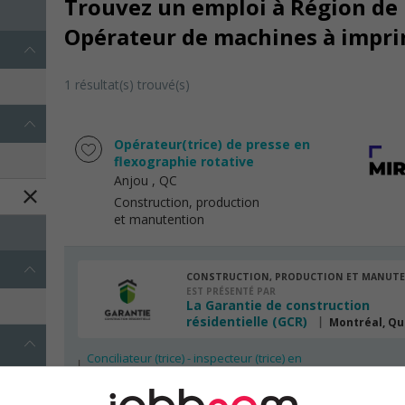
Trouvez un emploi à Région de 
Opérateur de machines à impr
1 résultat(s) trouvé(s)
Opérateur(trice) de presse en
flexographie rotative
Anjou
, QC
Construction, production
et manutention
CONSTRUCTION, PRODUCTION ET MANUT
EST PRÉSENTÉ PAR
La Garantie de construction
résidentielle (GCR)
Montréal, Q
Conciliateur (trice) - inspecteur (trice) en
construction résidentielle
Conciliateur (trice) - inspecteur (trice) en
construction résidentielle