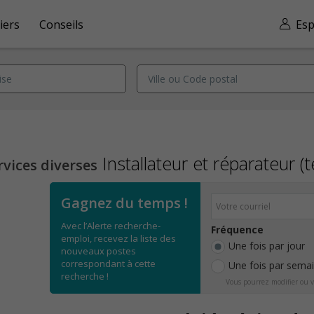
iers
Conseils
Esp
Installateur et réparateur 
vices diverses
Gagnez du temps !
Avec l’Alerte recherche-
Fréquence
emploi, recevez la liste des
Une fois par jour
nouveaux postes
correspondant à cette
Une fois par sema
recherche !
Vous pourrez modifier ou v