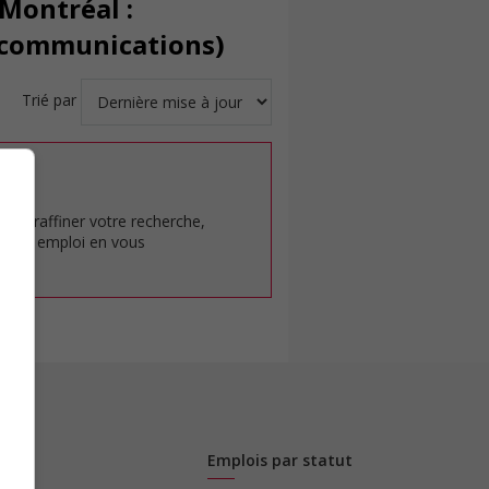
Montréal :
lécommunications)
Trié par
at.
pour raffiner votre recherche,
rêt en emploi en vous
Emplois par statut