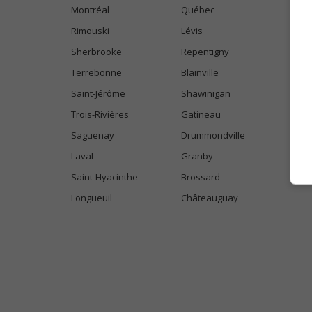
Montréal
Québec
Rimouski
Lévis
Sherbrooke
Repentigny
Terrebonne
Blainville
Saint-Jérôme
Shawinigan
Trois-Rivières
Gatineau
Saguenay
Drummondville
Laval
Granby
Saint-Hyacinthe
Brossard
Longueuil
Châteauguay