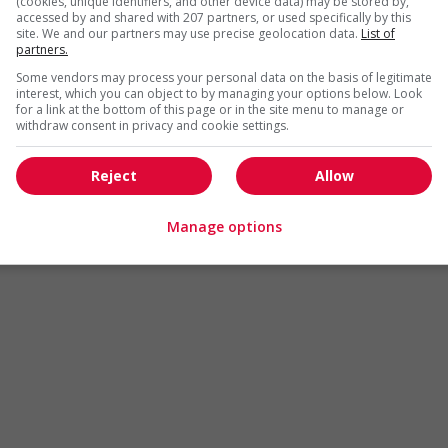
(cookies, unique identifiers, and other device data) may be stored by,
Arts et métiers de la mode
Automobile et transport
accessed by and shared with 207 partners, or used specifically by this
site. We and our partners may use precise geolocation data.
List of
Commerce / Offres de serv
partners.
Cadres supérieurs
diverses
Some vendors may process your personal data on the basis of legitimate
Comptabilité / Assurance
Construction / Manutention
interest, which you can object to by managing your options below. Look
for a link at the bottom of this page or in the site menu to manage or
Droit
Ingénierie / Sciences
withdraw consent in privacy and cookie settings.
Marketing / Communication
Ressources humaines
Reject
Allow
Tourisme / Hôtellerie
Santé
Services sociaux
Soutien administratif
Manage options
Technologies / médias numériques
Vente / Service à la clientèl