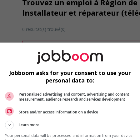
Trouvez un emploi à Région de 
Installateur et réparateur (té
0 résultat(s) trouvé(s)
Désolé, cette recherche n'a produit aucun résult
Veuillez faire une nouvelle recherche.
Vous pouvez en tout temps utiliser nos outils 
ou chercher un poste selon votre profil d'inté
Jobboom asks for your consent to use your
inscrivant
comme membre Jobboom.
personal data to:
Personalised advertising and content, advertising and content
measurement, audience research and services development
Store and/or access information on a device
Learn more
Emplois par secteur
Your personal data will be processed and information from your device