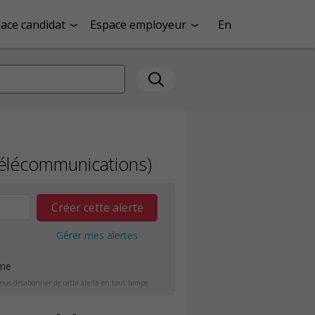
ace candidat
Espace employeur
En
(télécommunications)
Créer cette alerte
Gérer mes alertes
ine
ous désabonner de cette alerte en tout temps.