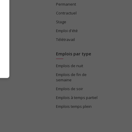
Permanent
ices
Contractuel
Stage
Emploi d'été
Télétravail
Emplois par type
Emplois de nuit
e
Emplois de fin de
semaine
Emplois de soir
Emplois à temps partiel
Emplois temps plein